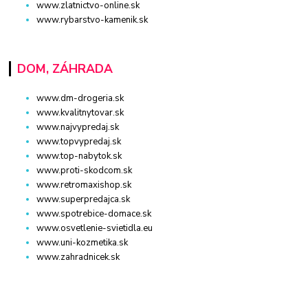
www.zlatnictvo-online.sk
www.rybarstvo-kamenik.sk
DOM, ZÁHRADA
www.dm-drogeria.sk
www.kvalitnytovar.sk
www.najvypredaj.sk
www.topvypredaj.sk
www.top-nabytok.sk
www.proti-skodcom.sk
www.retromaxishop.sk
www.superpredajca.sk
www.spotrebice-domace.sk
www.osvetlenie-svietidla.eu
www.uni-kozmetika.sk
www.zahradnicek.sk