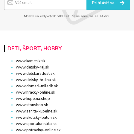
Prihlásiť sa
Môžete sa kedykoľvek odhlásiť. Zasielame raz za 14 dní.
DETI, ŠPORT, HOBBY
www.kamenik.sk
www.detsky-raj.sk
www.detskaradost.sk
www.detsky-hrdina.sk
www.domaci-milacik.sk
www.hracky-online.sk
www.kupelna.shop
www.stonshop.sk
www.sanita-kupelne.sk
www.skolsky-batoh.sk
www.sportaturistika.sk
www.potraviny-online.sk