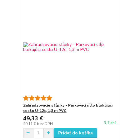
Zahradzovacie stĺpiky - Parkovací stĺp blokujúci
cestu U-12c, 1,3 m PVC
49,33 €
3-7 dní
40,11 €
bez DPH
Pridať do košíka