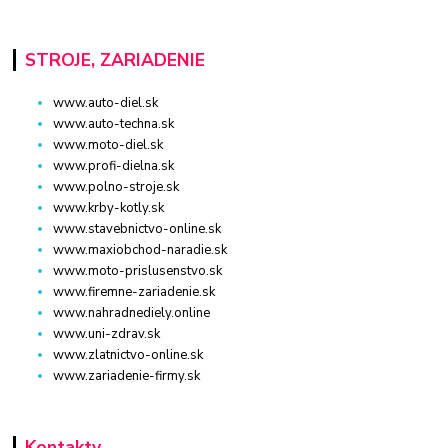
STROJE, ZARIADENIE
www.auto-diel.sk
www.auto-techna.sk
www.moto-diel.sk
www.profi-dielna.sk
www.polno-stroje.sk
www.krby-kotly.sk
www.stavebnictvo-online.sk
www.maxiobchod-naradie.sk
www.moto-prislusenstvo.sk
www.firemne-zariadenie.sk
www.nahradnediely.online
www.uni-zdrav.sk
www.zlatnictvo-online.sk
www.zariadenie-firmy.sk
Kontakty