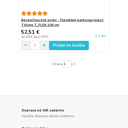
Bezpečnostné prvky - Flexibilný parkovací piest
Tilting T_FLEX 100 cm
52,51 €
3-7 dní
42,69 €
bez DPH
Pridať do košíka
strana
z 1
Doprava od 30€ zadarmo
Využite dopravu úplne zadarmo