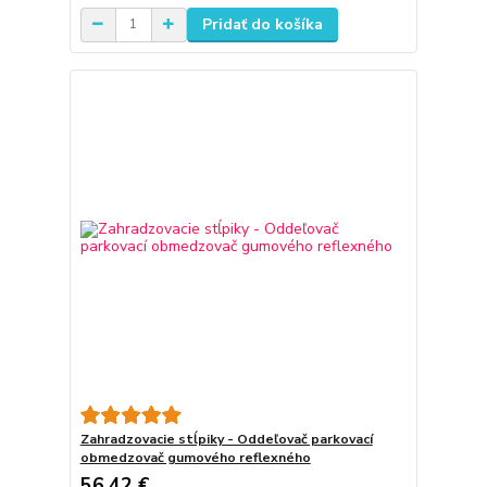
Pridať do košíka
Zahradzovacie stĺpiky - Oddeľovač parkovací
obmedzovač gumového reflexného
56,42 €