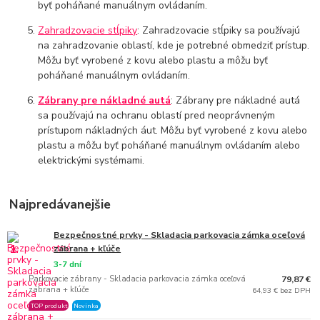
byť poháňané manuálnym ovládaním.
Zahradzovacie stĺpiky
: Zahradzovacie stĺpiky sa používajú
na zahradzovanie oblastí, kde je potrebné obmedziť prístup.
Môžu byť vyrobené z kovu alebo plastu a môžu byť
poháňané manuálnym ovládaním.
Zábrany pre nákladné autá
: Zábrany pre nákladné autá
sa používajú na ochranu oblastí pred neoprávneným
prístupom nákladných áut. Môžu byť vyrobené z kovu alebo
plastu a môžu byť poháňané manuálnym ovládaním alebo
elektrickými systémami.
Najpredávanejšie
Bezpečnostné prvky - Skladacia parkovacia zámka oceľová
1.
zábrana + kľúče
3-7 dní
Parkovacie zábrany - Skladacia parkovacia zámka oceľová
79,87 €
zábrana + kľúče
64,93 € bez DPH
TOP produkt
Novinka