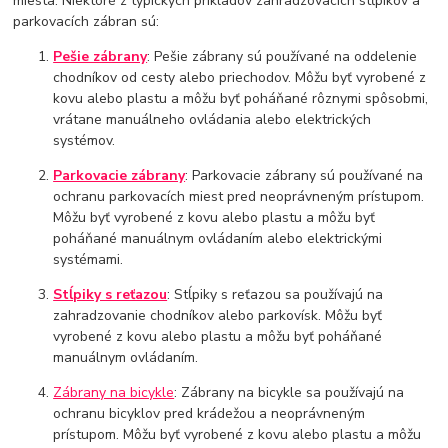
miesta. Niektoré z typických príkladov zahradzovacích stĺpikov a
parkovacích zábran sú:
Pešie zábrany
: Pešie zábrany sú používané na oddelenie
chodníkov od cesty alebo priechodov. Môžu byť vyrobené z
kovu alebo plastu a môžu byť poháňané rôznymi spôsobmi,
vrátane manuálneho ovládania alebo elektrických
systémov.
Parkovacie zábrany
: Parkovacie zábrany sú používané na
ochranu parkovacích miest pred neoprávneným prístupom.
Môžu byť vyrobené z kovu alebo plastu a môžu byť
poháňané manuálnym ovládaním alebo elektrickými
systémami.
Stĺpiky s reťazou
: Stĺpiky s reťazou sa používajú na
zahradzovanie chodníkov alebo parkovísk. Môžu byť
vyrobené z kovu alebo plastu a môžu byť poháňané
manuálnym ovládaním.
Zábrany na bicykle
: Zábrany na bicykle sa používajú na
ochranu bicyklov pred krádežou a neoprávneným
prístupom. Môžu byť vyrobené z kovu alebo plastu a môžu