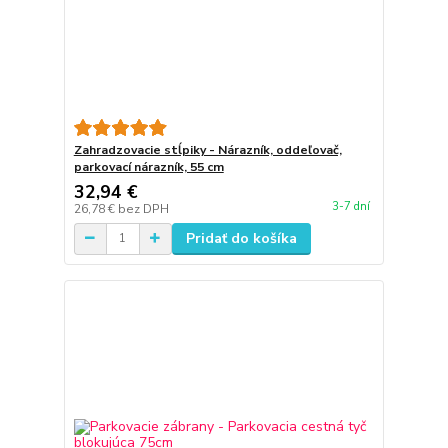
Zahradzovacie stĺpiky - Nárazník, oddeľovač,
parkovací nárazník, 55 cm
32,94 €
3-7 dní
26,78 €
bez DPH
Pridať do košíka