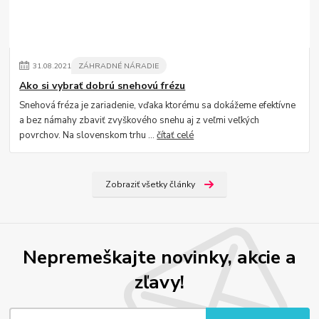
31
.
08
.
2021
ZÁHRADNÉ NÁRADIE
Ako si vybrať dobrú snehovú frézu
Snehová fréza je zariadenie, vďaka ktorému sa dokážeme efektívne
a bez námahy zbaviť zvyškového snehu aj z veľmi veľkých
povrchov. Na slovenskom trhu ...
čítať celé
Zobraziť všetky články
Nepremeškajte novinky, akcie a
zľavy!