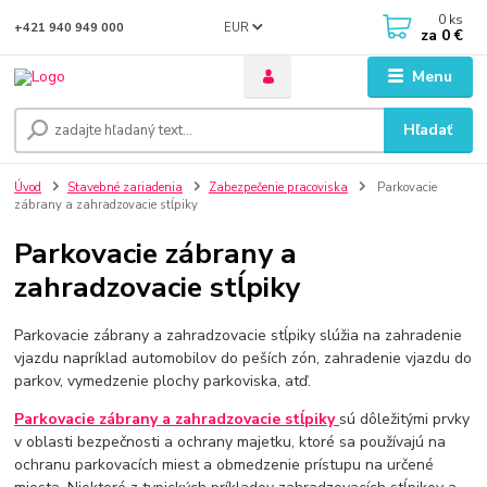
0
ks
EUR
+421 940 949 000
za
0 €
Menu
Hľadať
Úvod
Stavebné zariadenia
Zabezpečenie pracoviska
Parkovacie
zábrany a zahradzovacie stĺpiky
Parkovacie zábrany a
zahradzovacie stĺpiky
Parkovacie zábrany a zahradzovacie stĺpiky slúžia na zahradenie
vjazdu napríklad automobilov do peších zón, zahradenie vjazdu do
parkov, vymedzenie plochy parkoviska, atď.
Parkovacie zábrany a zahradzovacie stĺpiky
sú dôležitými prvky
v oblasti bezpečnosti a ochrany majetku, ktoré sa používajú na
ochranu parkovacích miest a obmedzenie prístupu na určené