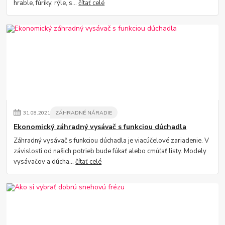
hrable, fúriky, rýle, s...
čítať celé
31
.
08
.
2021
ZÁHRADNÉ NÁRADIE
Ekonomický záhradný vysávač s funkciou dúchadla
Záhradný vysávač s funkciou dúchadla je viacúčelové zariadenie. V
závislosti od našich potrieb bude fúkať alebo cmúľať listy. Modely
vysávačov a dúcha...
čítať celé