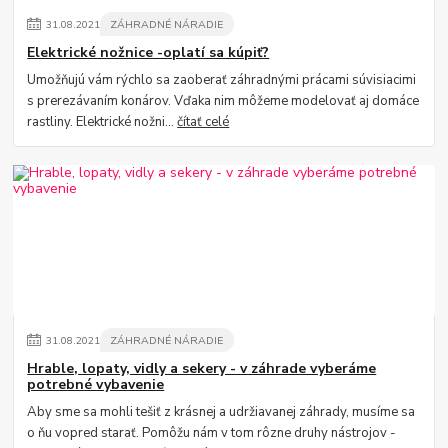
31
.
08
.
2021
ZÁHRADNÉ NÁRADIE
Elektrické nožnice -oplatí sa kúpiť?
Umožňujú vám rýchlo sa zaoberať záhradnými prácami súvisiacimi
s prerezávaním konárov. Vďaka nim môžeme modelovať aj domáce
rastliny. Elektrické nožni...
čítať celé
31
.
08
.
2021
ZÁHRADNÉ NÁRADIE
Hrable, lopaty, vidly a sekery - v záhrade vyberáme
potrebné vybavenie
Aby sme sa mohli tešiť z krásnej a udržiavanej záhrady, musíme sa
o ňu vopred starať. Pomôžu nám v tom rôzne druhy nástrojov -