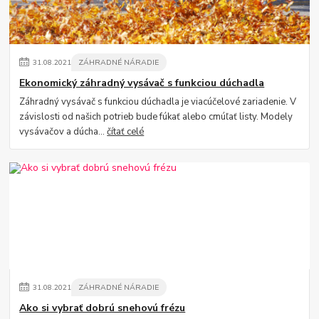
31
.
08
.
2021
ZÁHRADNÉ NÁRADIE
Ekonomický záhradný vysávač s funkciou dúchadla
Záhradný vysávač s funkciou dúchadla je viacúčelové zariadenie. V
závislosti od našich potrieb bude fúkať alebo cmúľať listy. Modely
vysávačov a dúcha...
čítať celé
31
.
08
.
2021
ZÁHRADNÉ NÁRADIE
Ako si vybrať dobrú snehovú frézu