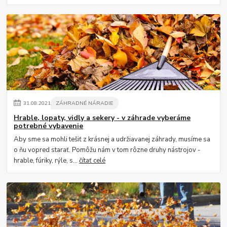
31
.
08
.
2021
ZÁHRADNÉ NÁRADIE
Hrable, lopaty, vidly a sekery - v záhrade vyberáme
potrebné vybavenie
Aby sme sa mohli tešiť z krásnej a udržiavanej záhrady, musíme sa
o ňu vopred starať. Pomôžu nám v tom rôzne druhy nástrojov -
hrable, fúriky, rýle, s...
čítať celé