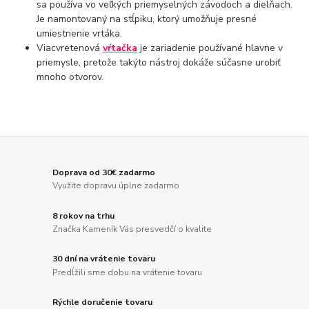
sa používa vo veľkých priemyselných závodoch a dielňach.
Je namontovaný na stĺpiku, ktorý umožňuje presné
umiestnenie vrtáka.
Viacvretenová
vŕtačka
je zariadenie používané hlavne v
priemysle, pretože takýto nástroj dokáže súčasne urobiť
mnoho otvorov.
Doprava od 30€ zadarmo
Využite dopravu úplne zadarmo
8 rokov na trhu
Značka Kameník Vás presvedčí o kvalite
30 dní na vrátenie tovaru
Predĺžili sme dobu na vrátenie tovaru
Rýchle doručenie tovaru