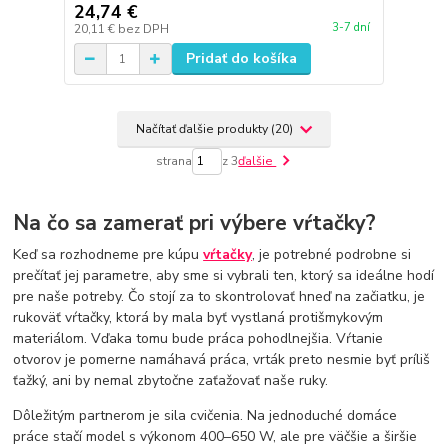
24,74 €
3-7 dní
20,11 €
bez DPH
Pridať do košíka
Načítať ďalšie produkty (20)
strana
z 3
ďalšie
Na čo sa zamerať pri výbere vŕtačky?
Keď sa rozhodneme pre kúpu
vŕtačky
, je potrebné podrobne si
prečítať jej parametre, aby sme si vybrali ten, ktorý sa ideálne hodí
pre naše potreby. Čo stojí za to skontrolovať hneď na začiatku, je
rukoväť vŕtačky, ktorá by mala byť vystlaná protišmykovým
materiálom. Vďaka tomu bude práca pohodlnejšia. Vŕtanie
otvorov je pomerne namáhavá práca, vrták preto nesmie byť príliš
ťažký, ani by nemal zbytočne zaťažovať naše ruky.
Dôležitým partnerom je sila cvičenia. Na jednoduché domáce
práce stačí model s výkonom 400–650 W, ale pre väčšie a širšie