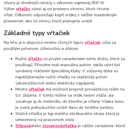
otvory je vhodnejší nástroj s výkonom najmenej 800 W.
Výber
vŕtačky
závisí aj od priemeru otvorov, ktoré chcete
vŕtať. Odborníci odporúčajú kúpiť vrtáky s väčším maximálnym
priemerom, ako sú otvory, ktoré plánujete urobiť.
Základné typy vŕtačiek
Na trhu je k dispozícii mnoho rôznych typov
vŕtačiek
. Líšia sa
použitým pohonom, účinnosťou a účelom.
Ručné
vŕtačky
sú prvými zariadeniami tohto druhu, ktoré sa
používajú. Pôvodne mali manuálny pohon, takže vývrt bol
vyrobený otáčaním špeciálnej kľuky. V súčasnej dobe sú
najobľúbenejšie ručné vŕtačky na elektrický pohon
(akumulátorové alebo elektricky napájané).
Mnoho
vŕtačiek
má možnosť prepnúť prevádzkový režim na
tzv. zbíjania. V tomto režime sa vrták nielen otáča, ale
zasahuje aj do materiálu, do ktorého je vŕtaný. Vďaka tomu
je oveľa jednoduchšie urobiť dieru do tvrdého betónu.
Stolná vŕtačka je typ malého obrábacieho stroja, ktorý je
umiestnený na pracovnom stole.
Stĺpová
alebo
stojanová
vŕtačka
je väčšie zariadenie, ktoré