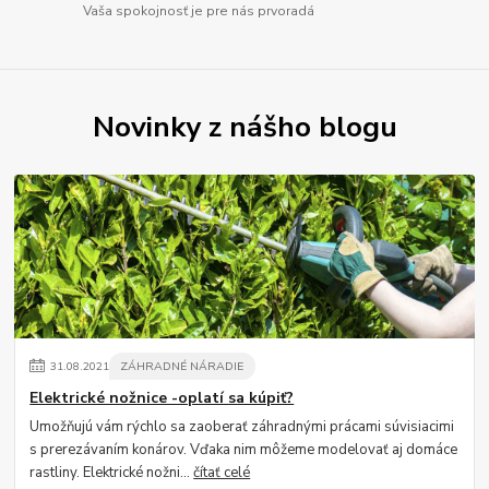
Vaša spokojnosť je pre nás prvoradá
Novinky z nášho blogu
31
.
08
.
2021
ZÁHRADNÉ NÁRADIE
Elektrické nožnice -oplatí sa kúpiť?
Umožňujú vám rýchlo sa zaoberať záhradnými prácami súvisiacimi
s prerezávaním konárov. Vďaka nim môžeme modelovať aj domáce
rastliny. Elektrické nožni...
čítať celé