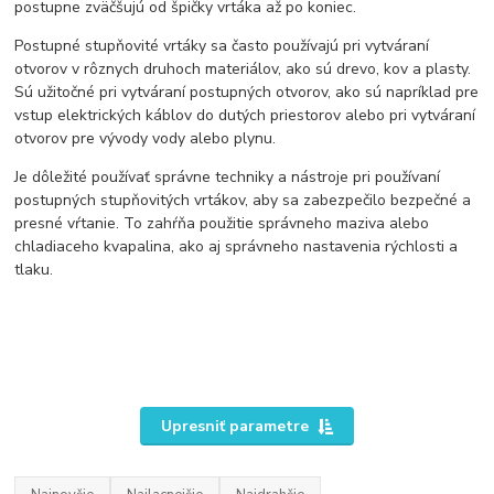
postupne zväčšujú od špičky vrtáka až po koniec.
Postupné stupňovité vrtáky sa často používajú pri vytváraní
otvorov v rôznych druhoch materiálov, ako sú drevo, kov a plasty.
Sú užitočné pri vytváraní postupných otvorov, ako sú napríklad pre
vstup elektrických káblov do dutých priestorov alebo pri vytváraní
otvorov pre vývody vody alebo plynu.
Je dôležité používať správne techniky a nástroje pri používaní
postupných stupňovitých vrtákov, aby sa zabezpečilo bezpečné a
presné vŕtanie. To zahŕňa použitie správneho maziva alebo
chladiaceho kvapalina, ako aj správneho nastavenia rýchlosti a
tlaku.
Upresniť parametre