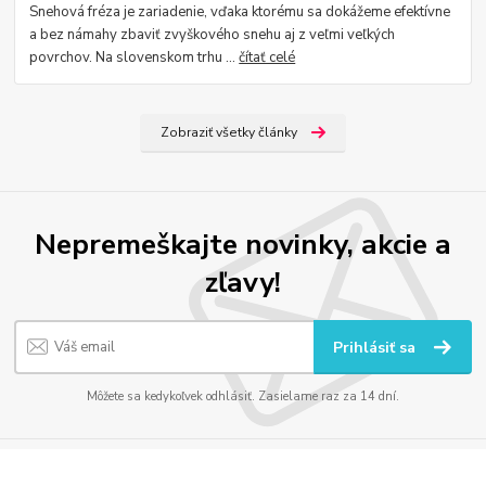
Snehová fréza je zariadenie, vďaka ktorému sa dokážeme efektívne
a bez námahy zbaviť zvyškového snehu aj z veľmi veľkých
povrchov. Na slovenskom trhu ...
čítať celé
Zobraziť všetky články
Nepremeškajte novinky, akcie a
zľavy!
Prihlásiť sa
Môžete sa kedykoľvek odhlásiť. Zasielame raz za 14 dní.