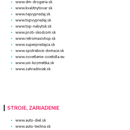
www.dm-drogeria.sk
www.kvalitnytovar.sk
www.najvypredaj.sk
www.topvypredaj.sk
www.top-nabytok.sk
www.proti-skodcom.sk
www.retromaxishop.sk
www.superpredajca.sk
www.spotrebice-domace.sk
www.osvetlenie-svietidla.eu
www.uni-kozmetika.sk
www.zahradnicek.sk
STROJE, ZARIADENIE
www.auto-diel.sk
www.auto-techna.sk