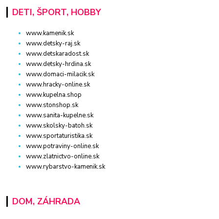
DETI, ŠPORT, HOBBY
www.kamenik.sk
www.detsky-raj.sk
www.detskaradost.sk
www.detsky-hrdina.sk
www.domaci-milacik.sk
www.hracky-online.sk
www.kupelna.shop
www.stonshop.sk
www.sanita-kupelne.sk
www.skolsky-batoh.sk
www.sportaturistika.sk
www.potraviny-online.sk
www.zlatnictvo-online.sk
www.rybarstvo-kamenik.sk
DOM, ZÁHRADA