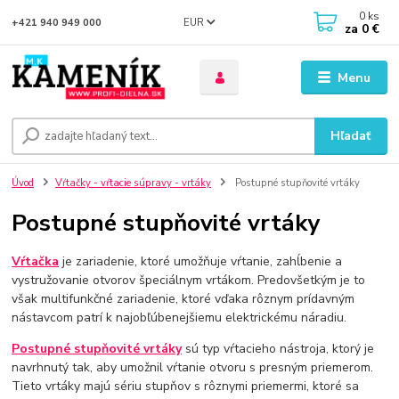
0
ks
EUR
+421 940 949 000
za
0 €
Menu
Hľadať
Úvod
Vŕtačky - vŕtacie súpravy - vrtáky
Postupné stupňovité vrtáky
Postupné stupňovité vrtáky
Vŕtačka
je zariadenie, ktoré umožňuje vŕtanie, zahĺbenie a
vystružovanie otvorov špeciálnym vrtákom. Predovšetkým je to
však multifunkčné zariadenie, ktoré vďaka rôznym prídavným
nástavcom patrí k najobľúbenejšiemu elektrickému náradiu.
Postupné stupňovité vrtáky
sú typ vŕtacieho nástroja, ktorý je
navrhnutý tak, aby umožnil vŕtanie otvoru s presným priemerom.
Tieto vrtáky majú sériu stupňov s rôznymi priemermi, ktoré sa