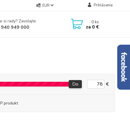
Prihlásenie
EUR
e si rady? Zavolajte.
0
ks
za
0 €
 940 949 000
Do
€
P produkt