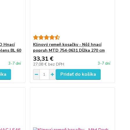
D Hnací
Klinový remeň kosačky - Nôž hnací
olens BL 60
popruh MTD 754-0631 Dĺžka 270 cm
33,31 €
3-7 dní
3-7 dní
27,08 €
bez DPH
íka
Pridať do košíka