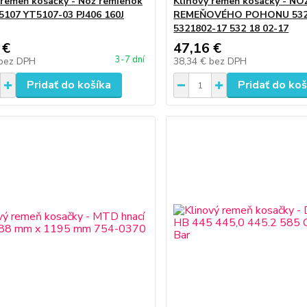
 remeň kosačky - Nôž remienok
Klinový remeň kosačky - NO
107 YT5107-03 PJ406 160J
REMEŇOVÉHO POHONU 532
5321802-17 532 18 02-17
 €
47,16 €
3-7 dní
bez DPH
38,34 €
bez DPH
Pridať do košíka
Pridať do koš