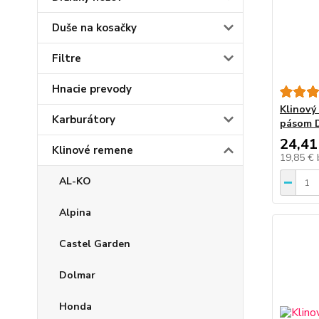
Duše na kosačky
Filtre
Hnacie prevody
Klinový
Karburátory
pásom D
24,41
Klinové remene
19,85 €
AL-KO
Alpina
Castel Garden
Dolmar
Honda