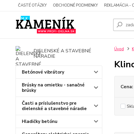
ČASTÉ OTÁZKY
OBCHODNÉ PODMIENKY
REKLAMÁCIA - 
Úvod
K
DIELENSKÉ A STAVEBNÉ
NÁRADIE
Klin
Betónové vibrátory
Brúsky na omietku - sanačné
Cena:
brúsky
Časti a príslušenstvo pre
Skl
dielenské a stavebné náradie
Hladičky betónu