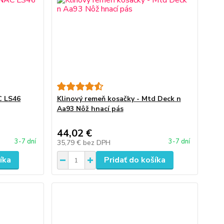
C LS46
Klinový remeň kosačky - Mtd Deck n
Aa93 Nôž hnací pás
44,02 €
3-7 dní
3-7 dní
35,79 €
bez DPH
íka
Pridať do košíka