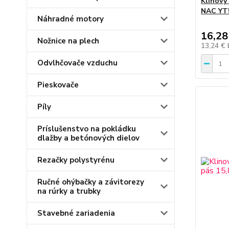
Klinový
NAC YT5
Náhradné motory
16,28
Nožnice na plech
13,24 €
Odvlhčovače vzduchu
Pieskovače
Píly
Príslušenstvo na pokládku
dlažby a betónových dielov
Rezačky polystyrénu
Ručné ohýbačky a závitorezy
na rúrky a trubky
Stavebné zariadenia