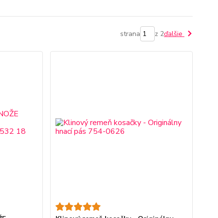
strana
z 2
ďalšie