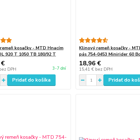
 remeň kosačky - MTD Hnacím
Klinový remeň kosačky - MT
L 920 T 1050 TB 180/92 T
pás 754-0453 Minirider 60 B
 €
18,96 €
3-7 dní
bez DPH
15,41 €
bez DPH
Pridať do košíka
Pridať do koš