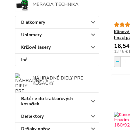
MERACIA TECHNIKA
Diaľkomery
Klinový
Uhlomery
hnací p
16,54
Krížové lasery
13,45 €
Iné
NÁHRADNÉ DIELY PRE
KOSAČKY
Batérie do traktorových
kosačiek
Deflektory
Držiaky nožov