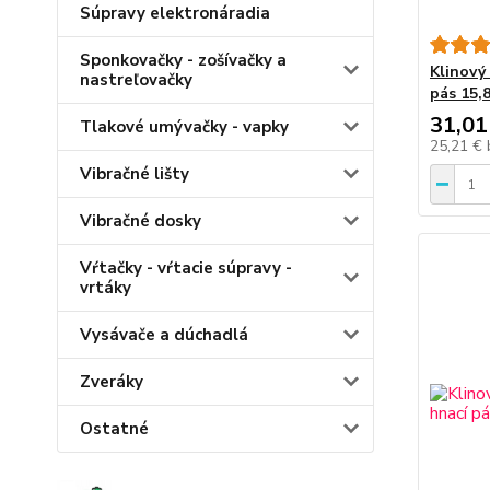
Súpravy elektronáradia
Sponkovačky - zošívačky a
Klinový
nastreľovačky
pás 15,
31,01
Tlakové umývačky - vapky
25,21 €
Vibračné lišty
Vibračné dosky
Vŕtačky - vŕtacie súpravy -
vrtáky
Vysávače a dúchadlá
Zveráky
Ostatné