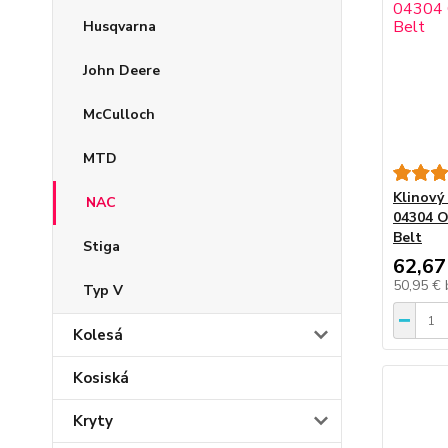
Husqvarna
John Deere
McCulloch
MTD
Klinový
NAC
04304 O
Belt
Stiga
62,67
50,95 €
Typ V
Kolesá
Kosiská
Kryty