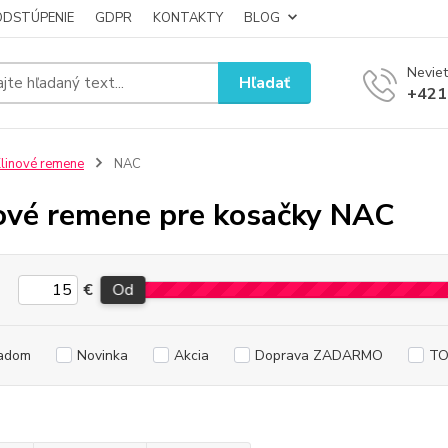
ODSTÚPENIE
GDPR
KONTAKTY
BLOG
Neviet
Hľadať
+421
linové remene
NAC
ové remene pre kosačky NAC
€
Od
adom
Novinka
Akcia
Doprava ZADARMO
TO