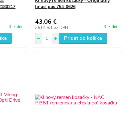
ŽE
Klinový remeň kosačky - Originálny
180217
hnací pás 754-0626
43,06 €
3-7 dní
3-7 dní
35,01 €
bez DPH
íka
Pridať do košíka