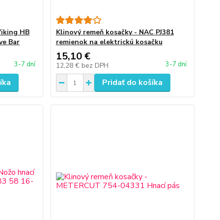
Viking HB
Klinový remeň kosačky - NAC PJ381
ve Bar
remienok na elektrickú kosačku
15,10 €
3-7 dní
3-7 dní
12,28 €
bez DPH
íka
Pridať do košíka