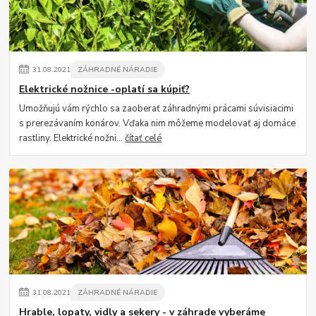
31
.
08
.
2021
ZÁHRADNÉ NÁRADIE
Elektrické nožnice -oplatí sa kúpiť?
Umožňujú vám rýchlo sa zaoberať záhradnými prácami súvisiacimi
s prerezávaním konárov. Vďaka nim môžeme modelovať aj domáce
rastliny. Elektrické nožni...
čítať celé
31
.
08
.
2021
ZÁHRADNÉ NÁRADIE
Hrable, lopaty, vidly a sekery - v záhrade vyberáme