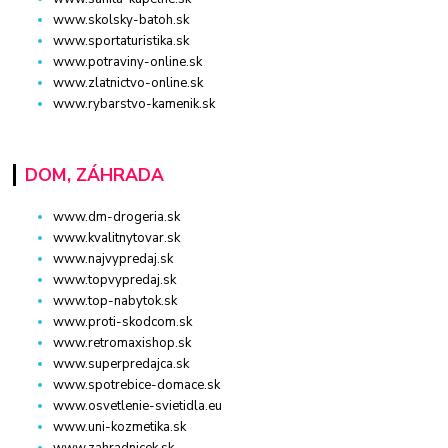
www.skolsky-batoh.sk
www.sportaturistika.sk
www.potraviny-online.sk
www.zlatnictvo-online.sk
www.rybarstvo-kamenik.sk
DOM, ZÁHRADA
www.dm-drogeria.sk
www.kvalitnytovar.sk
www.najvypredaj.sk
www.topvypredaj.sk
www.top-nabytok.sk
www.proti-skodcom.sk
www.retromaxishop.sk
www.superpredajca.sk
www.spotrebice-domace.sk
www.osvetlenie-svietidla.eu
www.uni-kozmetika.sk