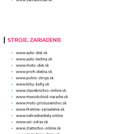
www.zahradnicek.sk
STROJE, ZARIADENIE
www.auto-diel.sk
www.auto-techna.sk
www.moto-diel.sk
www.profi-dielna.sk
www.polno-stroje.sk
www.krby-kotly.sk
www.stavebnictvo-online.sk
www.maxiobchod-naradie.sk
www.moto-prislusenstvo.sk
www.firemne-zariadenie.sk
www.nahradnediely.online
www.uni-zdrav.sk
www.zlatnictvo-online.sk