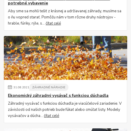
potrebné vybavenie
Aby sme sa mohli tešiť z krásnej a udržiavanej záhrady, musíme sa
o ňu vopred starať. Pomôžu nám v tom rôzne druhy nástrojov -
hrable, fúriky, rýle, s...
čítať celé
31
.
08
.
2021
ZÁHRADNÉ NÁRADIE
Ekonomický záhradný vysávač s funkciou dúchadla
Záhradný vysávač s funkciou dúchadla je viacúčelové zariadenie. V
závislosti od našich potrieb bude fúkať alebo cmúľať listy. Modely
vysávačov a dúcha...
čítať celé