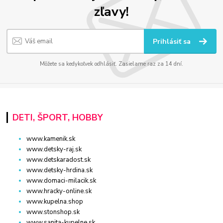
zľavy!
Prihlásiť sa
Môžete sa kedykoľvek odhlásiť. Zasielame raz za 14 dní.
DETI, ŠPORT, HOBBY
www.kamenik.sk
www.detsky-raj.sk
www.detskaradost.sk
www.detsky-hrdina.sk
www.domaci-milacik.sk
www.hracky-online.sk
www.kupelna.shop
www.stonshop.sk
www.sanita-kupelne.sk