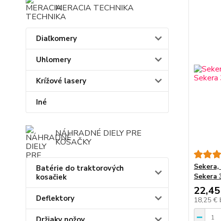
MERACIA TECHNIKA
Diaľkomery
Uhlomery
Krížové lasery
Iné
NÁHRADNÉ DIELY PRE
KOSAČKY
Sekera,
Batérie do traktorových
Sekera 
kosačiek
22,45
Deflektory
18,25 €
Držiaky nožov