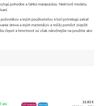
kytujú pohodlie a ľahkú manipuláciu. Niektoré modely
vaní.
oľovníkov a iných používateľov, ktorí potrebujú sekať
ovanie dreva a iných materiálov a môžu pomôcť zlepšiť
jšiu čepeľ a hmotnosť sú však náročnejšie na použitie ako
22,82 €
7 dní
TOP produkt
Novinka