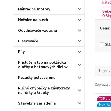
Náhradné motory
Nožnice na plech
Cena:
Odvlhčovače vzduchu
Pieskovače
Skl
Píly
Príslušenstvo na pokládku
dlažby a betónových dielov
Najnov
Rezačky polystyrénu
Zobrazuje
Ručné ohýbačky a závitorezy
na rúrky a trubky
TOP pro
Stavebné zariadenia
Novinka