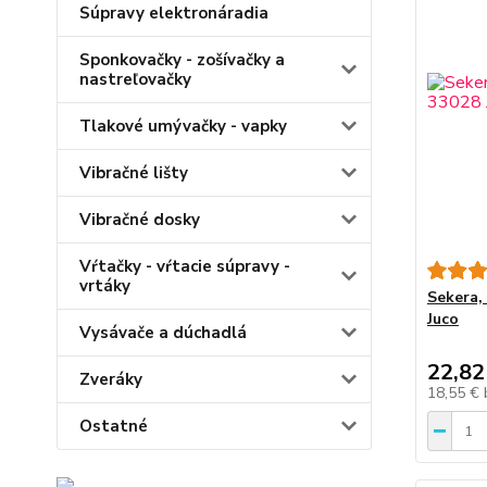
Súpravy elektronáradia
Sponkovačky - zošívačky a
nastreľovačky
Tlakové umývačky - vapky
Vibračné lišty
Vibračné dosky
Vŕtačky - vŕtacie súpravy -
vrtáky
Sekera,
Juco
Vysávače a dúchadlá
22,82
Zveráky
18,55 €
Ostatné