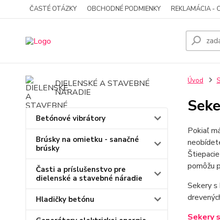
ČASTÉ OTÁZKY
OBCHODNÉ PODMIENKY
REKLAMÁCIA - 
Úvod
S
DIELENSKÉ A STAVEBNÉ
NÁRADIE
Seke
Betónové vibrátory
Pokiaľ má
Brúsky na omietku - sanačné
neobídet
brúsky
Štiepaci
pomôžu pr
Časti a príslušenstvo pre
dielenské a stavebné náradie
Sekery s 
drevených
Hladičky betónu
Sekery 