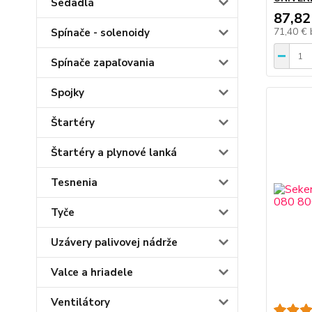
Sedadlá
87,82
71,40 €
Spínače - solenoidy
Spínače zapaľovania
Spojky
Štartéry
Štartéry a plynové lanká
Tesnenia
Tyče
Uzávery palivovej nádrže
Valce a hriadele
Ventilátory