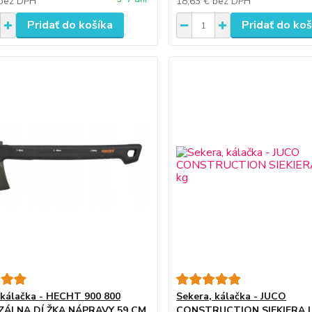
bez DPH
18,63 €
bez DPH
Pridať do košíka
Pridať do koš
 kálačka - HECHT 900 800
Sekera, kálačka - JUCO
ZÁLNA DĹŽKA NÁPRAVY 59 CM
CONSTRUCTION SIEKIERA L