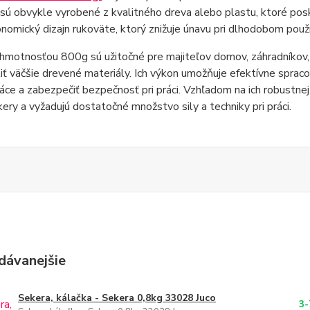
sú obvykle vyrobené z kvalitného dreva alebo plastu, ktoré pos
nomický dizajn rukoväte, ktorý znižuje únavu pri dlhodobom použí
hmotnosťou 800g sú užitočné pre majiteľov domov, záhradníkov, p
iť väčšie drevené materiály. Ich výkon umožňuje efektívne sprac
ráce a zabezpečiť bezpečnosť pri práci. Vzhľadom na ich robustne
kery a vyžadujú dostatočné množstvo sily a techniky pri práci.
dávanejšie
Sekera, kálačka - Sekera 0,8kg 33028 Juco
3-