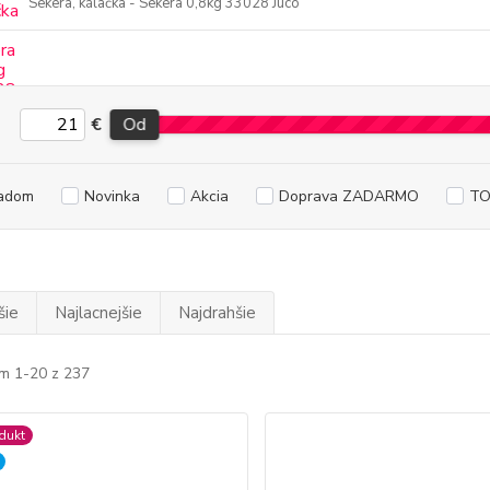
Sekera, kálačka - Sekera 0,8kg 33028 Juco
€
Od
adom
Novinka
Akcia
Doprava ZADARMO
TO
šie
Najlacnejšie
Najdrahšie
m 1-20 z 237
dukt