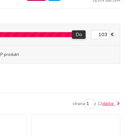
18,55 € bez DPH
Do
€
P produkt
strana
z 12
ďalšie