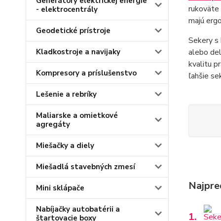
Generátory elektrickej energie
rukoväte 
- elektrocentrály
majú ergo
Geodetické prístroje
Sekery s 
Kladkostroje a navijaky
alebo del
kvalitu p
Kompresory a príslušenstvo
ľahšie se
Lešenie a rebríky
Maliarske a omietkové
agregáty
Miešačky a diely
Miešadlá stavebných zmesí
Najpre
Mini sklápače
Nabíjačky autobatérii a
1.
štartovacie boxy