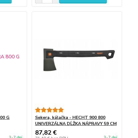
800 G
Sekera, kálačka - HECHT 900 800
UNIVERZÁLNA DĹŽKA NÁPRAVY 59 CM
87,82 €
3-7 dní
3-7 dní