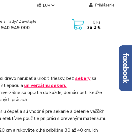
Prihlásenie
EUR
e si rady? Zavolajte.
0
ks
za
0 €
 940 949 000
i drevo narúbať a urobiť triesky, bez
sekery
sa
 štiepaciu a
univerzálnu sekeru
.
 Univerzálne sa oplatia do každej domácnosti, keďže
bných prácach.
iu čepeľ a sú vhodné pre sekanie a delenie väčších
efektívne použitie pri práci s drevenými materiálmi.
0 cm a rukoväte dlhé približne 30 až 40 cm. Ich