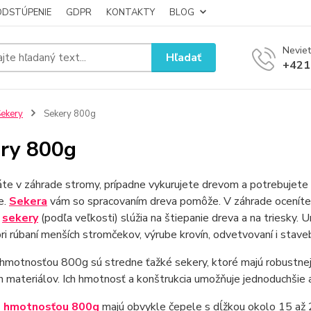
ODSTÚPENIE
GDPR
KONTAKTY
BLOG
Neviet
Hľadať
+421
ekery
Sekery 800g
ry 800g
te v záhrade stromy, prípadne vykurujete drevom a potrebujete s
e.
Sekera
vám so spracovaním dreva pomôže. V záhrade oceníte
e
sekery
(podľa veľkosti) slúžia na štiepanie dreva a na triesky.
i rúbaní menších stromčekov, výrube krovín, odvetvovaní i stave
hmotnosťou 800g sú stredne ťažké sekery, ktoré majú robustnejš
 materiálov. Ich hmotnosť a konštrukcia umožňuje jednoduchšie a 
s hmotnosťou 800g
majú obvykle čepele s dĺžkou okolo 15 až 2