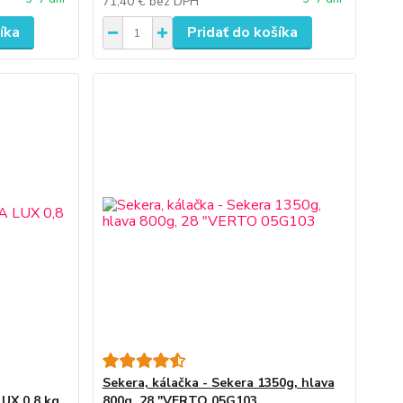
71,40 €
bez DPH
íka
Pridať do košíka
Sekera, kálačka - Sekera 1350g, hlava
UX 0,8 kg
800g, 28 "VERTO 05G103