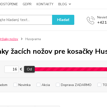
ODSTÚPENIE
GDPR
KONTAKTY
BLOG
Neviet
Hľadať
+421
ržiaky nožov
Husqvarna
aky žacích nožov pre kosačky Hu
€
Od
adom
Novinka
Akcia
Doprava ZADARMO
TO