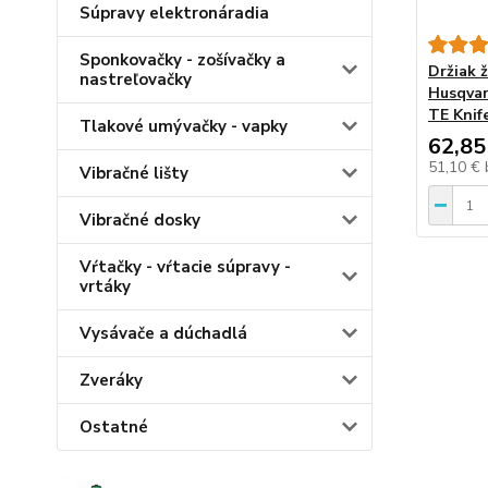
Súpravy elektronáradia
Sponkovačky - zošívačky a
Držiak 
nastreľovačky
Husqvar
TE Knif
Tlakové umývačky - vapky
62,85
51,10 €
Vibračné lišty
Vibračné dosky
Vŕtačky - vŕtacie súpravy -
vrtáky
Vysávače a dúchadlá
Zveráky
Ostatné