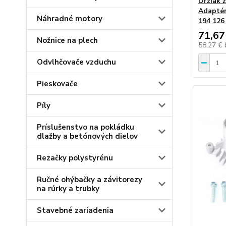
Držiak 
Adaptér
Náhradné motory
194 126
71,67
Nožnice na plech
58,27 €
Odvlhčovače vzduchu
Pieskovače
Píly
Príslušenstvo na pokládku
dlažby a betónových dielov
Rezačky polystyrénu
Ručné ohýbačky a závitorezy
na rúrky a trubky
Stavebné zariadenia