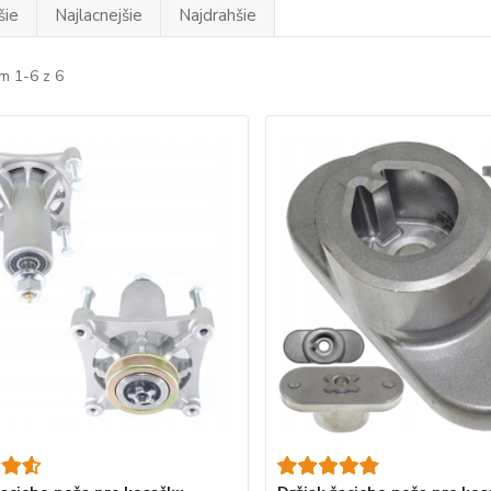
šie
Najlacnejšie
Najdrahšie
m 1-6 z 6