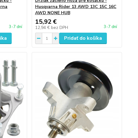
ačku -
Držiak žacieho noža pre kosačku -
arna
Husqvarna Rider 13 AWD 13C 15C 16C
AWD NONE HUB
15,92 €
3-7 dní
3-7 dní
12,94 €
bez DPH
íka
Pridať do košíka