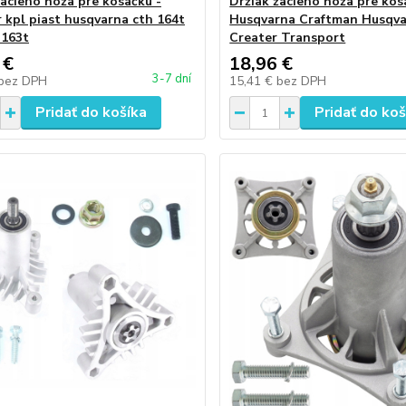
žacieho noža pre kosačku -
Držiak žacieho noža pre kos
 kpl piast husqvarna cth 164t
Husqvarna Craftman Husqv
 163t
Creater Transport
 €
18,96 €
3-7 dní
bez DPH
15,41 €
bez DPH
Pridať do košíka
Pridať do koš