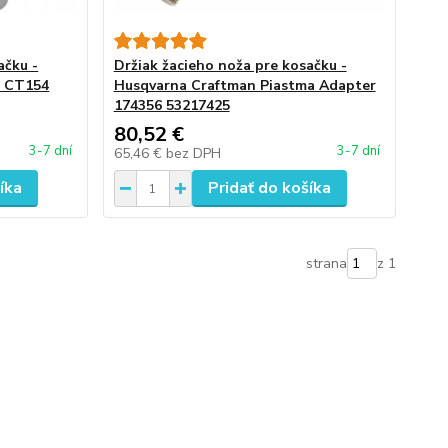
ačku -
Držiak žacieho noža pre kosačku -
a CT154
Husqvarna Craftman Piastma Adapter
174356 53217425
80,52 €
3-7 dní
3-7 dní
65,46 €
bez DPH
íka
Pridať do košíka
strana
z 1