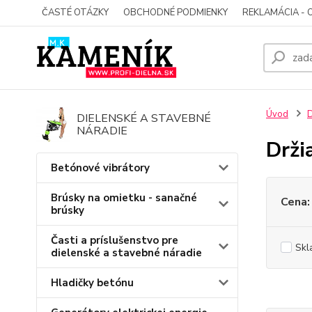
ČASTÉ OTÁZKY
OBCHODNÉ PODMIENKY
REKLAMÁCIA - 
Úvod
D
DIELENSKÉ A STAVEBNÉ
NÁRADIE
Drži
Betónové vibrátory
Brúsky na omietku - sanačné
Cena:
brúsky
Časti a príslušenstvo pre
Skl
dielenské a stavebné náradie
Hladičky betónu