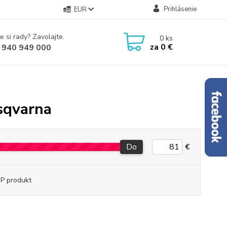
Prihlásenie
EUR
e si rady? Zavolajte.
0
ks
za
0 €
 940 949 000
sqvarna
Do
€
P produkt