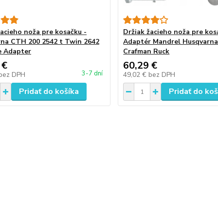
žacieho noža pre kosačku -
Držiak žacieho noža pre kos
na CTH 200 2542 t Twin 2642
Adaptér Mandrel Husqvarn
e Adapter
Crafman Ruck
 €
60,29 €
3-7 dní
bez DPH
49,02 €
bez DPH
Pridať do košíka
Pridať do koš