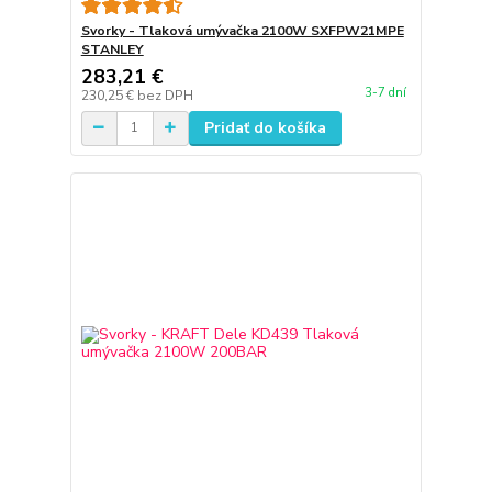
Svorky - Tlaková umývačka 2100W SXFPW21MPE
STANLEY
283,21 €
3-7 dní
230,25 €
bez DPH
Pridať do košíka