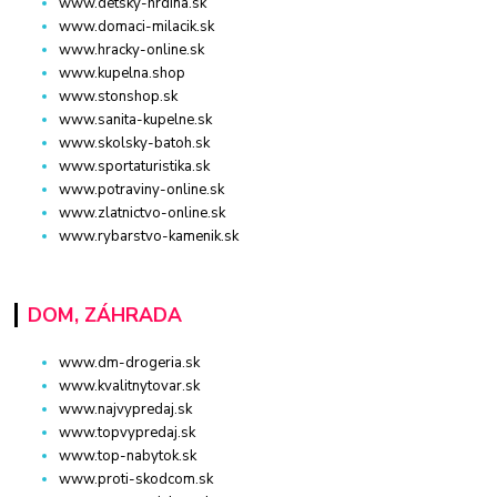
www.detsky-hrdina.sk
www.domaci-milacik.sk
www.hracky-online.sk
www.kupelna.shop
www.stonshop.sk
www.sanita-kupelne.sk
www.skolsky-batoh.sk
www.sportaturistika.sk
www.potraviny-online.sk
www.zlatnictvo-online.sk
www.rybarstvo-kamenik.sk
DOM, ZÁHRADA
www.dm-drogeria.sk
www.kvalitnytovar.sk
www.najvypredaj.sk
www.topvypredaj.sk
www.top-nabytok.sk
www.proti-skodcom.sk