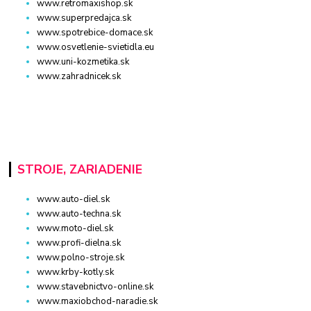
www.retromaxishop.sk
www.superpredajca.sk
www.spotrebice-domace.sk
www.osvetlenie-svietidla.eu
www.uni-kozmetika.sk
www.zahradnicek.sk
STROJE, ZARIADENIE
www.auto-diel.sk
www.auto-techna.sk
www.moto-diel.sk
www.profi-dielna.sk
www.polno-stroje.sk
www.krby-kotly.sk
www.stavebnictvo-online.sk
www.maxiobchod-naradie.sk