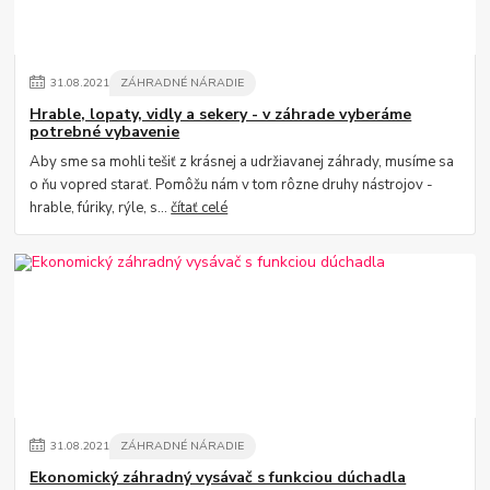
31
.
08
.
2021
ZÁHRADNÉ NÁRADIE
Hrable, lopaty, vidly a sekery - v záhrade vyberáme
potrebné vybavenie
Aby sme sa mohli tešiť z krásnej a udržiavanej záhrady, musíme sa
o ňu vopred starať. Pomôžu nám v tom rôzne druhy nástrojov -
hrable, fúriky, rýle, s...
čítať celé
31
.
08
.
2021
ZÁHRADNÉ NÁRADIE
Ekonomický záhradný vysávač s funkciou dúchadla