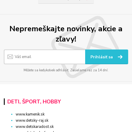
Nepremeškajte novinky, akcie a
zľavy!
Prihlásiť sa
Môžete sa kedykoľvek odhlásiť. Zasielame raz za 14 dní.
DETI, ŠPORT, HOBBY
www.kamenik.sk
www.detsky-raj.sk
www.detskaradost.sk