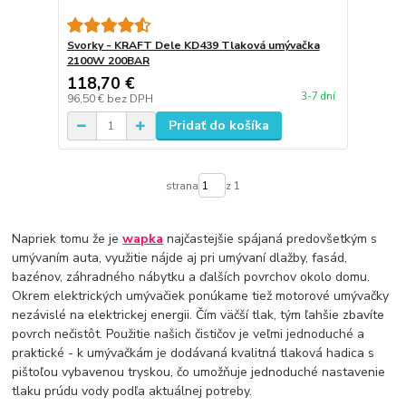
Svorky - KRAFT Dele KD439 Tlaková umývačka
2100W 200BAR
118,70 €
3-7 dní
96,50 €
bez DPH
Pridať do košíka
strana
z 1
Napriek tomu že je
wapka
najčastejšie spájaná predovšetkým s
umývaním auta, využitie nájde aj pri umývaní dlažby, fasád,
bazénov, záhradného nábytku a ďalších povrchov okolo domu.
Okrem elektrických umývačiek ponúkame tiež motorové umývačky
nezávislé na elektrickej energii. Čím väčší tlak, tým ľahšie zbavíte
povrch nečistôt. Použitie našich čističov je veľmi jednoduché a
praktické - k umývačkám je dodávaná kvalitná tlaková hadica s
pištoľou vybavenou tryskou, čo umožňuje jednoduché nastavenie
tlaku prúdu vody podľa aktuálnej potreby.