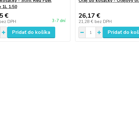
 kosačky - Stihl Red Fuel
Olej do kosačky - Olejový ol
 1L 1:50
5 €
26,17 €
3-7 dní
bez DPH
21,28 €
bez DPH
Pridať do košíka
Pridať do koš