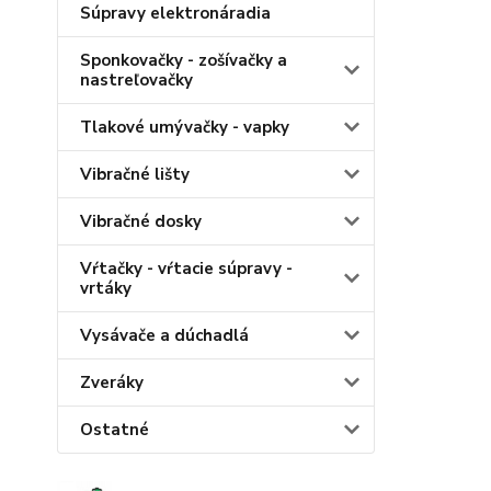
Súpravy elektronáradia
Sponkovačky - zošívačky a
nastreľovačky
Tlakové umývačky - vapky
Vibračné lišty
Vibračné dosky
Vŕtačky - vŕtacie súpravy -
vrtáky
Vysávače a dúchadlá
Zveráky
Ostatné