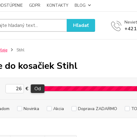
ODSTÚPENIE
GDPR
KONTAKTY
BLOG
Neviet
Hľadať
+421
leje
Stihl
e do kosačiek Stihl
€
Od
adom
Novinka
Akcia
Doprava ZADARMO
TO