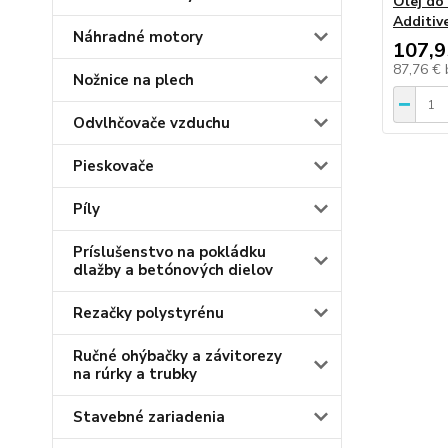
Olej do
Additive
Náhradné motory
107,9
87,76 €
Nožnice na plech
Odvlhčovače vzduchu
Pieskovače
Píly
Príslušenstvo na pokládku
dlažby a betónových dielov
Rezačky polystyrénu
Ručné ohýbačky a závitorezy
na rúrky a trubky
Stavebné zariadenia