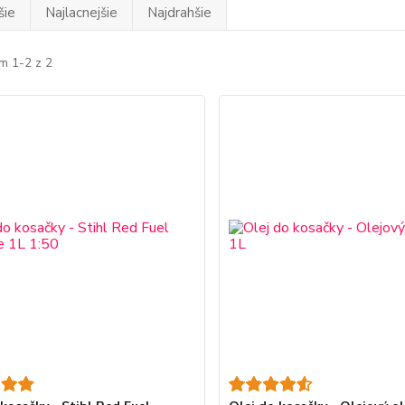
šie
Najlacnejšie
Najdrahšie
m 1-2 z 2