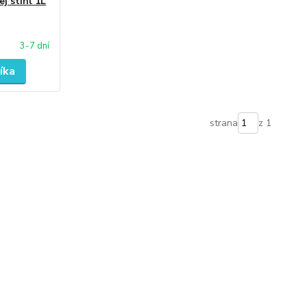
ej stihl 1L
3-7 dní
íka
strana
z 1