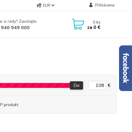
Prihlásenie
EUR
e si rady? Zavolajte.
0
ks
za
0 €
 940 949 000
Do
€
P produkt