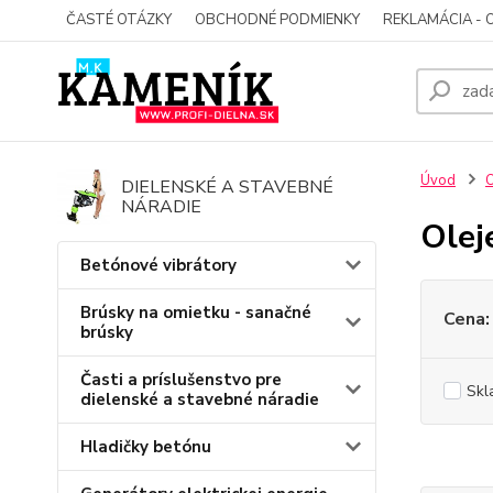
ČASTÉ OTÁZKY
OBCHODNÉ PODMIENKY
REKLAMÁCIA - 
Úvod
O
DIELENSKÉ A STAVEBNÉ
NÁRADIE
Olej
Betónové vibrátory
Brúsky na omietku - sanačné
Cena:
brúsky
Časti a príslušenstvo pre
Skl
dielenské a stavebné náradie
Hladičky betónu