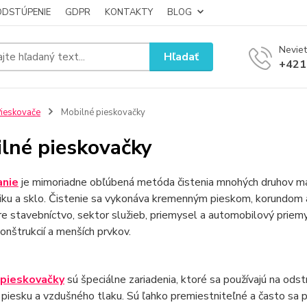
ODSTÚPENIE
GDPR
KONTAKTY
BLOG
Neviet
Hľadať
+421
ieskovače
Mobilné pieskovačky
lné pieskovačky
anie
je mimoriadne obľúbená metóda čistenia mnohých druhov mate
iku a sklo. Čistenie sa vykonáva kremenným pieskom, korundom
re stavebníctvo, sektor služieb, priemysel a automobilový priemy
konštrukcií a menších prvkov.
 pieskovačky
sú špeciálne zariadenia, ktoré sa používajú na ods
iesku a vzdušného tlaku. Sú ľahko premiestniteľné a často sa p