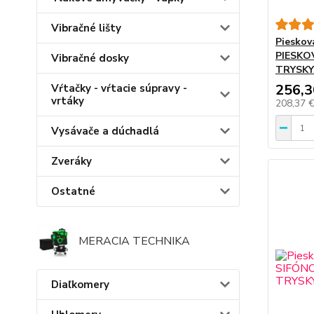
Vibračné lišty
Piesko
PIESKO
Vibračné dosky
TRYSKY
256,3
Vŕtačky - vŕtacie súpravy -
vrtáky
208,37 
Vysávače a dúchadlá
Zveráky
Ostatné
MERACIA TECHNIKA
Diaľkomery