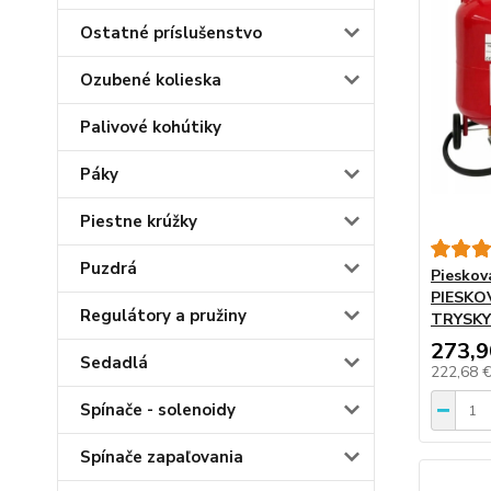
Ostatné príslušenstvo
Ozubené kolieska
Palivové kohútiky
Páky
Piestne krúžky
Puzdrá
Piesko
PIESKO
Regulátory a pružiny
TRYSKY
273,9
Sedadlá
222,68 
Spínače - solenoidy
Spínače zapaľovania