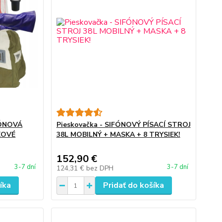
FÓNOVÁ
Pieskovačka - SIFÓNOVÝ PÍSACÍ STROJ
KOVÉ
38L MOBILNÝ + MASKA + 8 TRYSIEK!
152,90 €
3-7 dní
3-7 dní
124,31 €
bez DPH
íka
Pridať do košíka