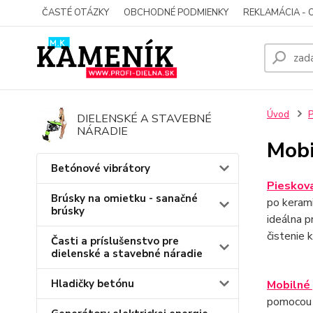
ČASTÉ OTÁZKY
OBCHODNÉ PODMIENKY
REKLAMÁCIA - 
Úvod
P
DIELENSKÉ A STAVEBNÉ
NÁRADIE
Mobi
Betónové vibrátory
Pieskov
Brúsky na omietku - sanačné
po keram
brúsky
ideálna p
čistenie 
Časti a príslušenstvo pre
dielenské a stavebné náradie
Hladičky betónu
Mobilné
pomocou p