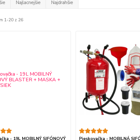
šie
Najlacnejšie
Najdrahšie
m 1-20 z 26
ačka - 19L MOBILNÝ SIFÓNOVÝ
Pieskovačka - MOBILNÁ SI