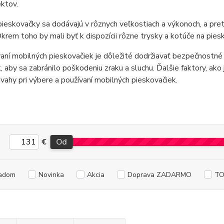
ektov.
ieskovačky sa dodávajú v rôznych veľkostiach a výkonoch, a preto
Okrem toho by mali byť k dispozícii rôzne trysky a kotúče na pie
vaní mobilných pieskovačiek je dôležité dodržiavať bezpečnostné 
, aby sa zabránilo poškodeniu zraku a sluchu. Ďalšie faktory, ako 
úvahy pri výbere a používaní mobilných pieskovačiek.
€
Od
adom
Novinka
Akcia
Doprava ZADARMO
TO