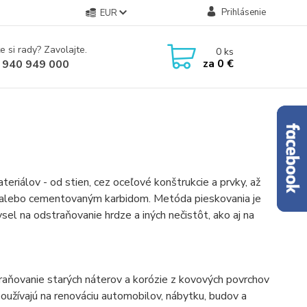
Prihlásenie
EUR
e si rady? Zavolajte.
0
ks
za
0 €
 940 949 000
riálov - od stien, cez oceľové konštrukcie a prvky, až
 alebo cementovaným karbidom. Metóda pieskovania je
sel na odstraňovanie hrdze a iných nečistôt, ako aj na
traňovanie starých náterov a korózie z kovových povrchov
oužívajú na renováciu automobilov, nábytku, budov a