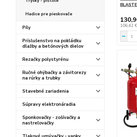
Trysky - pištole
BLASTE
Hadice pre pieskovače
130,9
106,42 
Píly
Príslušenstvo na pokládku
dlažby a betónových dielov
Rezačky polystyrénu
Ručné ohýbačky a závitorezy
na rúrky a trubky
Stavebné zariadenia
Súpravy elektronáradia
Sponkovačky - zošívačky a
nastreľovačky
Tlakové umývačky - vapky