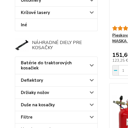
Uhlomery
Krížové lasery
Iné
Piesko
MASKA 
NÁHRADNÉ DIELY PRE
KOSAČKY
151,6
123,25 
Batérie do traktorových
kosačiek
Deflektory
Držiaky nožov
Duše na kosačky
Filtre