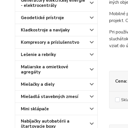
Generátory elektrickej energie
iných obj
- elektrocentrály
Mobilné p
Geodetické prístroje
projekt. 
Kladkostroje a navijaky
Pri použí
sluchátok
Kompresory a príslušenstvo
vziať do 
Lešenie a rebríky
Maliarske a omietkové
agregáty
Cena:
Miešačky a diely
Miešadlá stavebných zmesí
Skl
Mini sklápače
Nabíjačky autobatérii a
štartovacie boxy