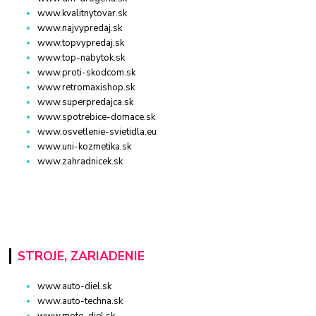
www.kvalitnytovar.sk
www.najvypredaj.sk
www.topvypredaj.sk
www.top-nabytok.sk
www.proti-skodcom.sk
www.retromaxishop.sk
www.superpredajca.sk
www.spotrebice-domace.sk
www.osvetlenie-svietidla.eu
www.uni-kozmetika.sk
www.zahradnicek.sk
STROJE, ZARIADENIE
www.auto-diel.sk
www.auto-techna.sk