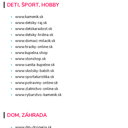
DETI, ŠPORT, HOBBY
www.kamenik.sk
www.detsky-raj.sk
www.detskaradost.sk
www.detsky-hrdina.sk
www.domaci-milacik.sk
www.hracky-online.sk
www.kupelna.shop
www.stonshop.sk
www.sanita-kupelne.sk
www.skolsky-batoh.sk
www.sportaturistika.sk
www.potraviny-online.sk
www.zlatnictvo-online.sk
www.rybarstvo-kamenik.sk
DOM, ZÁHRADA
www.dm-drogeria.sk