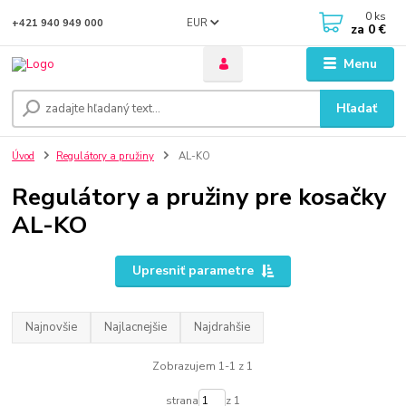
0
ks
EUR
+421 940 949 000
za
0 €
Menu
Hľadať
Úvod
Regulátory a pružiny
AL-KO
Regulátory a pružiny pre kosačky
AL-KO
Upresniť parametre
Najnovšie
Najlacnejšie
Najdrahšie
Zobrazujem 1-1 z 1
strana
z 1