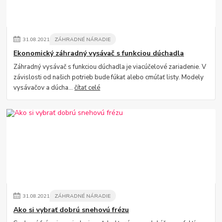
31
.
08
.
2021
ZÁHRADNÉ NÁRADIE
Ekonomický záhradný vysávač s funkciou dúchadla
Záhradný vysávač s funkciou dúchadla je viacúčelové zariadenie. V
závislosti od našich potrieb bude fúkať alebo cmúľať listy. Modely
vysávačov a dúcha...
čítať celé
31
.
08
.
2021
ZÁHRADNÉ NÁRADIE
Ako si vybrať dobrú snehovú frézu