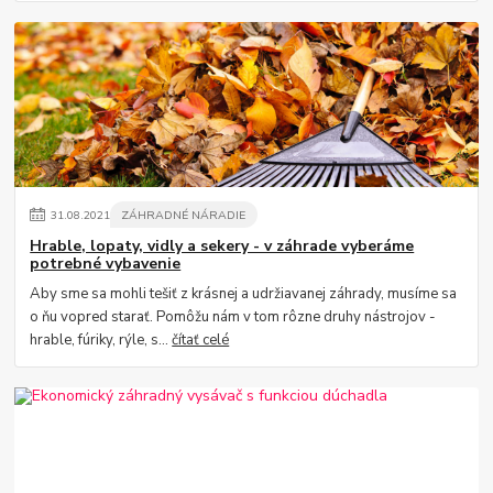
31
.
08
.
2021
ZÁHRADNÉ NÁRADIE
Hrable, lopaty, vidly a sekery - v záhrade vyberáme
potrebné vybavenie
Aby sme sa mohli tešiť z krásnej a udržiavanej záhrady, musíme sa
o ňu vopred starať. Pomôžu nám v tom rôzne druhy nástrojov -
hrable, fúriky, rýle, s...
čítať celé