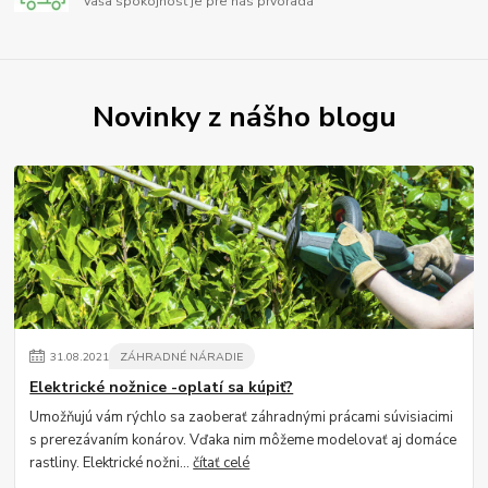
Vaša spokojnosť je pre nás prvoradá
Novinky z nášho blogu
31
.
08
.
2021
ZÁHRADNÉ NÁRADIE
Elektrické nožnice -oplatí sa kúpiť?
Umožňujú vám rýchlo sa zaoberať záhradnými prácami súvisiacimi
s prerezávaním konárov. Vďaka nim môžeme modelovať aj domáce
rastliny. Elektrické nožni...
čítať celé