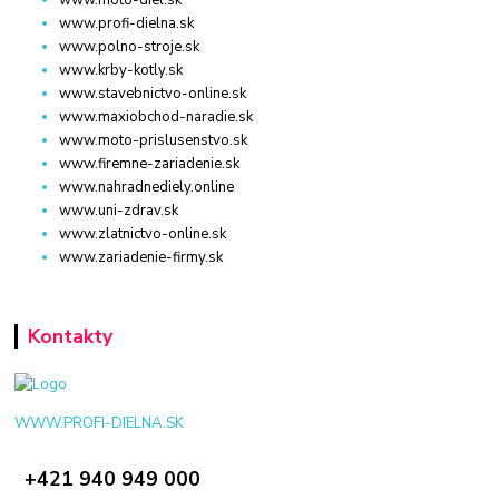
www.moto-diel.sk
www.profi-dielna.sk
www.polno-stroje.sk
www.krby-kotly.sk
www.stavebnictvo-online.sk
www.maxiobchod-naradie.sk
www.moto-prislusenstvo.sk
www.firemne-zariadenie.sk
www.nahradnediely.online
www.uni-zdrav.sk
www.zlatnictvo-online.sk
www.zariadenie-firmy.sk
Kontakty
WWW.PROFI-DIELNA.SK
+421 940 949 000