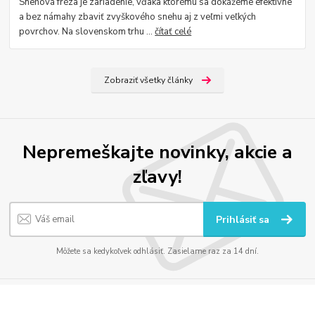
Snehová fréza je zariadenie, vďaka ktorému sa dokážeme efektívne
a bez námahy zbaviť zvyškového snehu aj z veľmi veľkých
povrchov. Na slovenskom trhu ...
čítať celé
Zobraziť všetky články
Nepremeškajte novinky, akcie a
zľavy!
Prihlásiť sa
Môžete sa kedykoľvek odhlásiť. Zasielame raz za 14 dní.