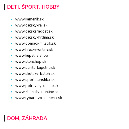
DETI, ŠPORT, HOBBY
www.kamenik.sk
www.detsky-raj.sk
www.detskaradost.sk
www.detsky-hrdina.sk
www.domaci-milacik.sk
www.hracky-online.sk
www.kupelna.shop
www.stonshop.sk
www.sanita-kupelne.sk
www.skolsky-batoh.sk
www.sportaturistika.sk
www.potraviny-online.sk
www.zlatnictvo-online.sk
www.rybarstvo-kamenik.sk
DOM, ZÁHRADA