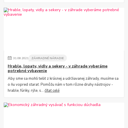
31
.
08
.
2021
ZÁHRADNÉ NÁRADIE
Hrable, lopaty, vidly a sekery - v záhrade vyberáme
potrebné vybavenie
Aby sme sa mohli tešiť z krásnej a udržiavanej záhrady, musíme sa
o ňu vopred starať. Pomôžu nám v tom rôzne druhy nástrojov -
hrable, fúriky, rýle, s...
čítať celé