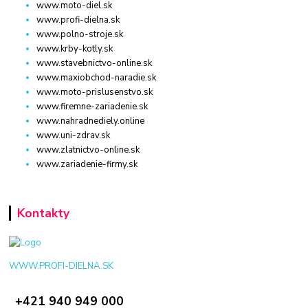
www.moto-diel.sk
www.profi-dielna.sk
www.polno-stroje.sk
www.krby-kotly.sk
www.stavebnictvo-online.sk
www.maxiobchod-naradie.sk
www.moto-prislusenstvo.sk
www.firemne-zariadenie.sk
www.nahradnediely.online
www.uni-zdrav.sk
www.zlatnictvo-online.sk
www.zariadenie-firmy.sk
Kontakty
WWW.PROFI-DIELNA.SK
+421 940 949 000