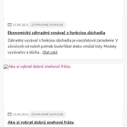
31
.
08
.
2021
ZÁHRADNÉ NÁRADIE
Ekonomický záhradný vysávač s funkciou dúchadla
Záhradný vysávač s funkciou dúchadla je viacúčelové zariadenie. V
závislosti od našich potrieb bude fúkať alebo cmúľať listy. Modely
vysávačov a dúcha...
čítať celé
31
.
08
.
2021
ZÁHRADNÉ NÁRADIE
Ako si vybrať dobrú snehovú frézu