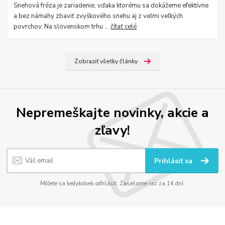
Snehová fréza je zariadenie, vďaka ktorému sa dokážeme efektívne
a bez námahy zbaviť zvyškového snehu aj z veľmi veľkých
povrchov. Na slovenskom trhu ...
čítať celé
Zobraziť všetky články
Nepremeškajte novinky, akcie a
zľavy!
Prihlásiť sa
Môžete sa kedykoľvek odhlásiť. Zasielame raz za 14 dní.