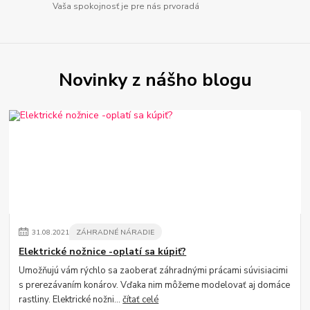
Vaša spokojnosť je pre nás prvoradá
Novinky z nášho blogu
31
.
08
.
2021
ZÁHRADNÉ NÁRADIE
Elektrické nožnice -oplatí sa kúpiť?
Umožňujú vám rýchlo sa zaoberať záhradnými prácami súvisiacimi
s prerezávaním konárov. Vďaka nim môžeme modelovať aj domáce
rastliny. Elektrické nožni...
čítať celé