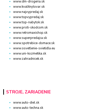
www.dm-drogeria.sk
www.kvalitnytovar.sk
www.najvypredaj.sk
www.topvypredaj.sk
www.top-nabytok.sk
www.proti-skodcom.sk
www.retromaxishop.sk
www.superpredajca.sk
www.spotrebice-domace.sk
www.osvetlenie-svietidla.eu
www.uni-kozmetika.sk
www.zahradnicek.sk
STROJE, ZARIADENIE
www.auto-diel.sk
www.auto-techna.sk