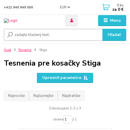
0
ks
EUR
+421 940 949 000
za
0 €
Menu
Hľadať
Úvod
Tesnenia
Stiga
Tesnenia pre kosačky Stiga
Upresniť parametre
Najnovšie
Najlacnejšie
Najdrahšie
Zobrazujem 1-3 z 3
strana
z 1