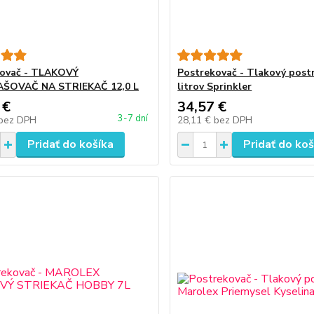
kovač - TLAKOVÝ
Postrekovač - Tlakový post
ŠOVAČ NA STRIEKAČ 12,0 L
litrov Sprinkler
 €
34,57 €
3-7 dní
bez DPH
28,11 €
bez DPH
Pridať do košíka
Pridať do koš