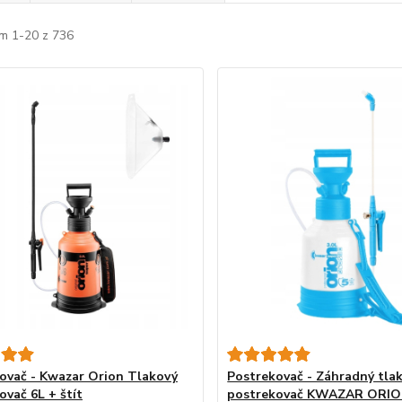
m 1-20 z 736
ovač - Kwazar Orion Tlakový
Postrekovač - Záhradný tla
ovač 6L + štít
postrekovač KWAZAR ORIO