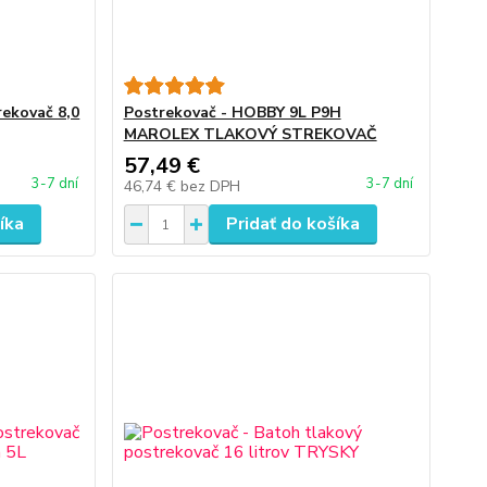
rekovač 8,0
Postrekovač - HOBBY 9L P9H
MAROLEX TLAKOVÝ STREKOVAČ
57,49 €
3-7 dní
3-7 dní
46,74 €
bez DPH
íka
Pridať do košíka