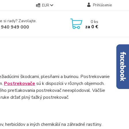
Prihlásenie
EUR
e si rady? Zavolajte.
0
ks
za
0 €
 940 949 000
nežiadúcimi škodcami, plesňami a burinou. Postrekovanie
m.
Postrekovače
sú k dispozícii v rôznych objemoch.
ľkého pretlakovania postrekovač neexplodoval. Väčšie
 ruke držať plný ťažký postrekovač.
v, herbicídov a iných chemikálií na záhradné rastliny.