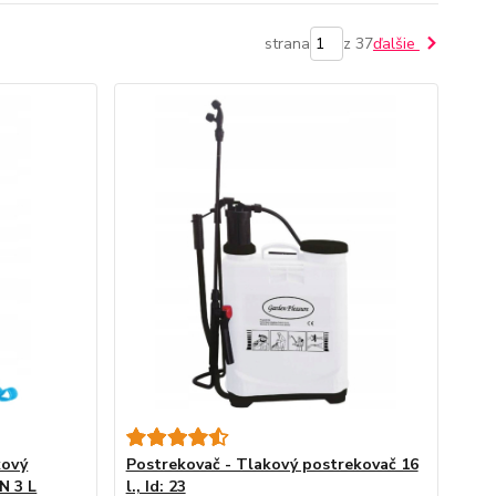
strana
z 37
ďalšie
kový
Postrekovač - Tlakový postrekovač 16
N 3 L
l., Id: 23