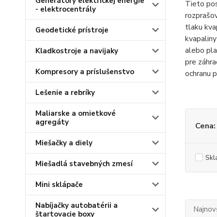
Generátory elektrickej energie
Tieto pos
- elektrocentrály
rozprašov
tlaku kva
Geodetické prístroje
kvapaliny
alebo pla
Kladkostroje a navijaky
pre záhra
Kompresory a príslušenstvo
ochranu p
Lešenie a rebríky
Maliarske a omietkové
agregáty
Cena:
Miešačky a diely
Skl
Miešadlá stavebných zmesí
Mini sklápače
Nabíjačky autobatérii a
Najnov
štartovacie boxy