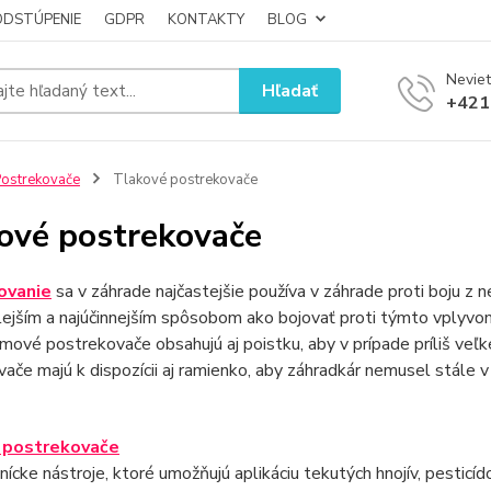
ODSTÚPENIE
GDPR
KONTAKTY
BLOG
Neviet
Hľadať
+421
ostrekovače
Tlakové postrekovače
ové postrekovače
ovanie
sa v záhrade najčastejšie používa v záhrade proti boju z 
hlejším a najúčinnejším spôsobom ako bojovať proti týmto vplyvo
mové postrekovače obsahujú aj poistku, aby v prípade príliš ve
ače majú k dispozícii aj ramienko, aby záhradkár nemusel stále v
 postrekovače
nícke nástroje, ktoré umožňujú aplikáciu tekutých hnojív, pesticído