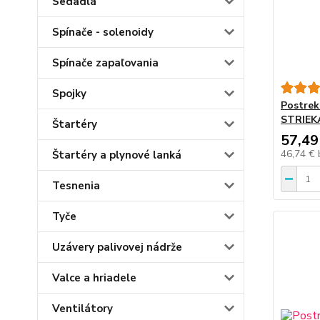
Sedadlá
Spínače - solenoidy
Spínače zapaľovania
Spojky
Postre
STRIEK
Štartéry
57,49
46,74 €
Štartéry a plynové lanká
Tesnenia
Tyče
Uzávery palivovej nádrže
Valce a hriadele
Ventilátory