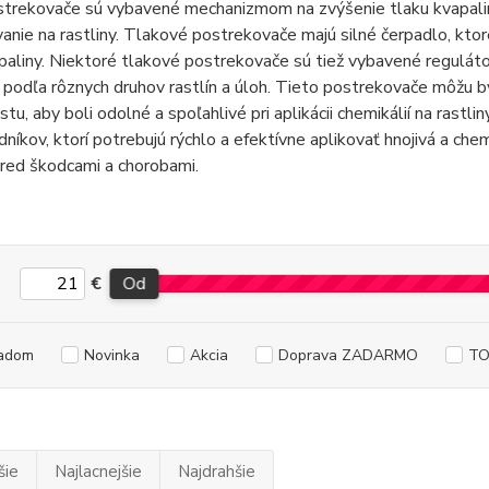
trekovače sú vybavené mechanizmom na zvýšenie tlaku kvapaliny 
anie na rastliny. Tlakové postrekovače majú silné čerpadlo, kt
paliny. Niektoré tlakové postrekovače sú tiež vybavené reguláto
 podľa rôznych druhov rastlín a úloh. Tieto postrekovače môžu b
stu, aby boli odolné a spoľahlivé pri aplikácii chemikálií na rast
dníkov, ktorí potrebujú rýchlo a efektívne aplikovať hnojivá a chem
red škodcami a chorobami.
€
Od
adom
Novinka
Akcia
Doprava ZADARMO
TO
šie
Najlacnejšie
Najdrahšie