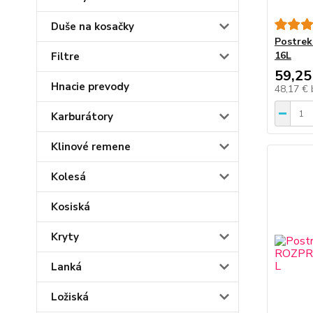
Duše na kosačky
Postrek
16L
Filtre
59,25
Hnacie prevody
48,17 €
Karburátory
Klinové remene
Kolesá
Kosiská
Kryty
Lanká
Ložiská