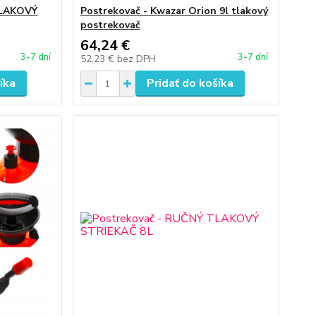
TLAKOVÝ
Postrekovač - Kwazar Orion 9l tlakový
postrekovač
64,24 €
3-7 dní
3-7 dní
52,23 €
bez DPH
íka
Pridať do košíka