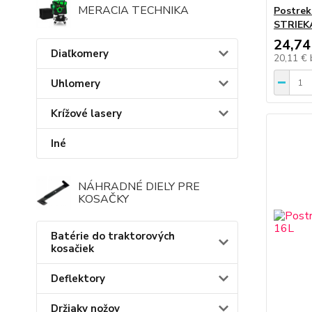
MERACIA TECHNIKA
Postre
STRIEK
24,74
Diaľkomery
20,11 €
Uhlomery
Krížové lasery
Iné
NÁHRADNÉ DIELY PRE
KOSAČKY
Batérie do traktorových
kosačiek
Deflektory
Držiaky nožov