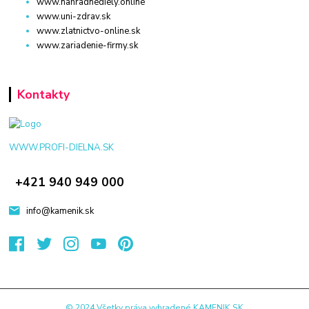
www.nahradnediely.online
www.uni-zdrav.sk
www.zlatnictvo-online.sk
www.zariadenie-firmy.sk
Kontakty
WWW.PROFI-DIELNA.SK
+421 940 949 000
info@kamenik.sk
© 2024 Všetky práva vyhradené KAMENIK.SK