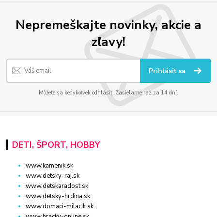
Nepremeškajte novinky, akcie a
zľavy!
Prihlásiť sa
Môžete sa kedykoľvek odhlásiť. Zasielame raz za 14 dní.
DETI, ŠPORT, HOBBY
www.kamenik.sk
www.detsky-raj.sk
www.detskaradost.sk
www.detsky-hrdina.sk
www.domaci-milacik.sk
www.hracky-online.sk