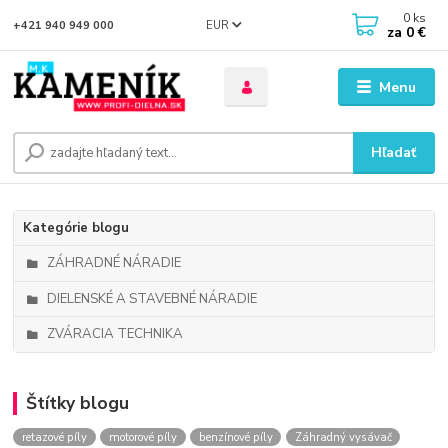
0
ks
EUR
+421 940 949 000
za
0 €
Menu
Hľadať
Kategórie blogu
ZÁHRADNÉ NÁRADIE
DIELENSKÉ A STAVEBNÉ NÁRADIE
ZVÁRACIA TECHNIKA
Štítky blogu
retazové píly
motorové píly
benzínové píly
Záhradný vysávač