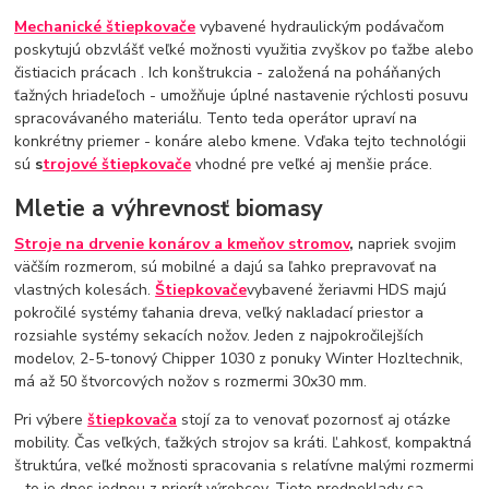
Mechanické štiepkovače
vybavené hydraulickým podávačom
poskytujú obzvlášť veľké možnosti využitia zvyškov po ťažbe alebo
čistiacich prácach . Ich konštrukcia - založená na poháňaných
ťažných hriadeľoch - umožňuje úplné nastavenie rýchlosti posuvu
spracovávaného materiálu. Tento teda operátor upraví na
konkrétny priemer - konáre alebo kmene. Vďaka tejto technológii
sú
s
trojové štiepkovače
vhodné pre veľké aj menšie práce.
Mletie a výhrevnosť biomasy
Stroje na drvenie konárov a kmeňov stromov
,
napriek svojim
väčším rozmerom, sú mobilné a dajú sa ľahko prepravovať na
vlastných kolesách.
Štiepkovače
vybavené žeriavmi HDS majú
pokročilé systémy ťahania dreva, veľký nakladací priestor a
rozsiahle systémy sekacích nožov. Jeden z najpokročilejších
modelov, 2-5-tonový Chipper 1030 z ponuky Winter Hozltechnik,
má až 50 štvorcových nožov s rozmermi 30x30 mm.
Pri výbere
štiepkovača
stojí za to venovať pozornosť aj otázke
mobility. Čas veľkých, ťažkých strojov sa kráti. Ľahkosť, kompaktná
štruktúra, veľké možnosti spracovania s relatívne malými rozmermi
- to je dnes jednou z priorít výrobcov. Tieto predpoklady sa