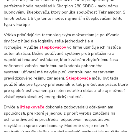
perfektne hodia napríklad k Skorpion 280 SDBG - mobilnému
bubnovému štiepkovaču, ktorý ponúka spoločnosť Teknamotor. S
hmotnosťou 1,6 t je tento model najmenším štiepkovačom tohto
typu v Európe.
Vďaka pribúdajúcim technologickým možnostiam je používanie
drvičov z hľadiska logistiky stále jednoduchšie a
rýchlejšie. Využitie
štiepkovačov
vo firme uľahčuje ich rastúca
automatizácia. Bežne používané systémy proti preťaženiu a
napríklad hmatové ovládanie, ktoré zabráni zbytočnému času
nečinnosti, zabráni možnému poškodeniu pohonného
systému; užívateľ má navyše plnú kontrolu nad nastavením
prevádzkového režimu zariadení.
Štiepkovače
môžu byť teda
použité ako pre typicky profesionálne, tak pre čistiace práce, ktoré
pre spoločnosť znamenajú nielen estetiku oblasti, ale aj možnosť
získať vysokokvalitný energetický materiál.
Drviče a
štiepkovače
dokonale zodpovedajú očakávaniam
spoločností, pre ktoré je jednou z priorít výroba založená na
ochrane životného prostredia, odpadovom hospodárstve,
recyklácii a spracovaní biomasy. Moderné stroje nielenže
odstraňujú zvyšky ťažby, ale tiež otvárajú možnosť ich použitia ako