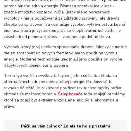
potenciálneho zdroja energie. Biomasa zostávajúca v lese -
značné množstvo konárov, ihličia, listov alebo odrezaných
vrcholov - nie je považovaná za základnú surovinu, ale drevná
štiepka po spracovaní sa vyznačuje vysokou výhrevnosťou. Lesná
biomasa, ktorá je výsledkom prác so štiepkovačmi, má často - v
závislosti od pomeru zloženia - vlastnosti podobné drevu.
Výrobok, ktorý je výsledkom spracovania drevnej štiepky, je možné
nielen spracovať do nových formátov, alebo použiť na výrobu
energie. Moderné technológie umožňujú jeho použitie pri výrobe
nábytkových dosiek, ale aj papiera.
Tento typ využitia zvyškov ťažby nie je len súčasťou hľadania
alternatívnych zdrojov obnoviteľnej energie. Predpisy sú tu
rovnako dôležité. Je zakázané používať tzv technologický požiar
obmedzuje možnosť horenia.
Štiepkovače
teda spájajú problémy,
ktoré sa zdajú byť extrémne vzdialené: ekológia, ekonomika a
právo.
Páčil sa vám článok? Zdieľajte ho s priateľmi