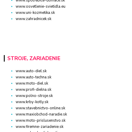
www.spotrebice-domace.sk
www.osvetlenie-svietidla.eu
www.uni-kozmetika.sk
www.zahradnicek.sk
STROJE, ZARIADENIE
www.auto-diel.sk
www.auto-techna.sk
www.moto-diel.sk
www.profi-dielna.sk
www.polno-stroje.sk
www.krby-kotly.sk
www.stavebnictvo-online.sk
www.maxiobchod-naradie.sk
www.moto-prislusenstvo.sk
www.firemne-zariadenie.sk