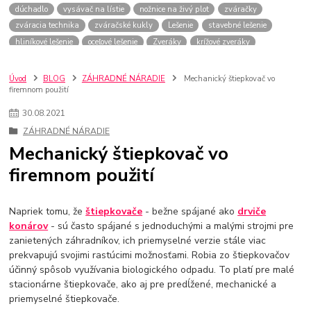
dúchadlo
vysávač na lístie
nožnice na živý plot
zváračky
zváracia technika
zváračské kukly
Lešenie
stavebné lešenie
hliníkové lešenie
oceľové lešenie
Zveráky
krížové zveráky
uhlové zveráky
strojné zveráky
stolárske zveráky
elektrické píly
akumulátorové píly
autonabíjačky
štartovacie káble
Úvod
BLOG
ZÁHRADNÉ NÁRADIE
Mechanický štiepkovač vo
firemnom použití
nabíjačky autobateríí
tlakový čistič
vapka
wapka
elektrocentrály
centrály
generátory elektrickej energie
drviče vetiev
30
.
08
.
2021
štiepkovače
Pieskovače
Mobilné pieskovačky
Sifónové pieskovačky
ZÁHRADNÉ NÁRADIE
Kabínové pieskovačky - pieskovacie boxy
Vodné pieskovačky
Mechanický štiepkovač vo
Príslušenstvo pre pieskovanie
Snehové frézy
Pluhy na sneh
firemnom použití
Elektrické snehové frézy
Benzínové snehové frézy
Hrable
lopaty
vidly
sekery
záhradné náradie
Motyky
sekera
Napriek tomu, že
štiepkovače
- bežne spájané ako
drviče
konárov
- sú často spájané s jednoduchými a malými strojmi pre
zanietených záhradníkov, ich priemyselné verzie stále viac
prekvapujú svojimi rastúcimi možnosťami. Robia zo štiepkovačov
účinný spôsob využívania biologického odpadu. To platí pre malé
stacionárne štiepkovače, ako aj pre predĺžené, mechanické a
priemyselné štiepkovače.