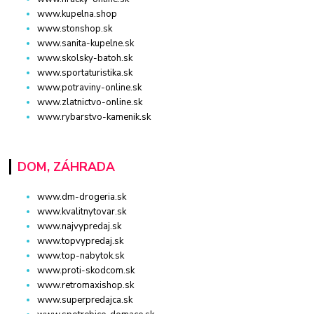
www.kupelna.shop
www.stonshop.sk
www.sanita-kupelne.sk
www.skolsky-batoh.sk
www.sportaturistika.sk
www.potraviny-online.sk
www.zlatnictvo-online.sk
www.rybarstvo-kamenik.sk
DOM, ZÁHRADA
www.dm-drogeria.sk
www.kvalitnytovar.sk
www.najvypredaj.sk
www.topvypredaj.sk
www.top-nabytok.sk
www.proti-skodcom.sk
www.retromaxishop.sk
www.superpredajca.sk