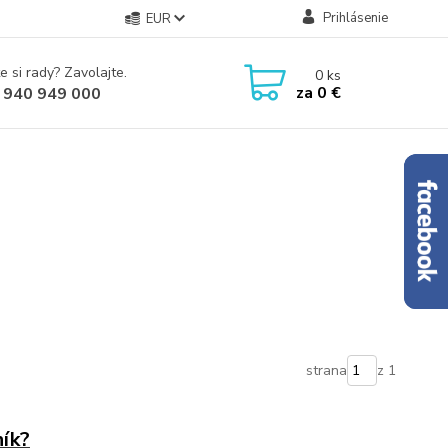
Prihlásenie
EUR
e si rady? Zavolajte.
0
ks
za
0 €
 940 949 000
strana
z 1
ník?