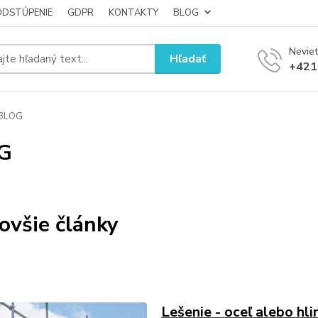
ODSTÚPENIE
GDPR
KONTAKTY
BLOG
Neviet
Hľadať
+421
BLOG
G
ovšie články
Lešenie - oceľ alebo hli