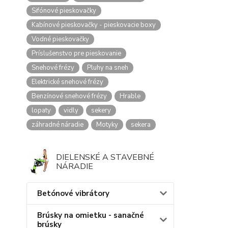
Sifónové pieskovačky
Kabínové pieskovačky - pieskovacie boxy
Vodné pieskovačky
Príslušenstvo pre pieskovanie
Snehové frézy
Pluhy na sneh
Elektrické snehové frézy
Benzínové snehové frézy
Hrable
lopaty
vidly
sekery
záhradné náradie
Motyky
sekera
DIELENSKÉ A STAVEBNÉ
NÁRADIE
Betónové vibrátory
Brúsky na omietku - sanačné
brúsky