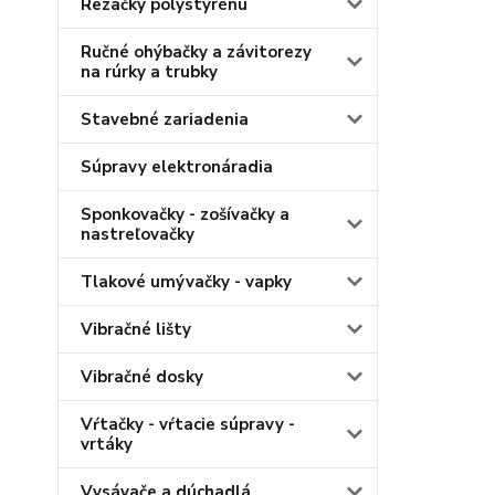
Rezačky polystyrénu
Ručné ohýbačky a závitorezy
na rúrky a trubky
Stavebné zariadenia
Súpravy elektronáradia
Sponkovačky - zošívačky a
nastreľovačky
Tlakové umývačky - vapky
Vibračné lišty
Vibračné dosky
Vŕtačky - vŕtacie súpravy -
vrtáky
Vysávače a dúchadlá