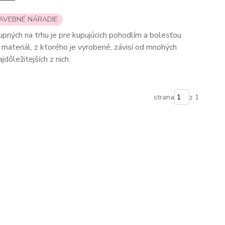
TAVEBNÉ NÁRADIE
pných na trhu je pre kupujúcich pohodlím a bolesťou
materiál, z ktorého je vyrobené, závisí od mnohých
jdôležitejších z nich.
strana
z 1