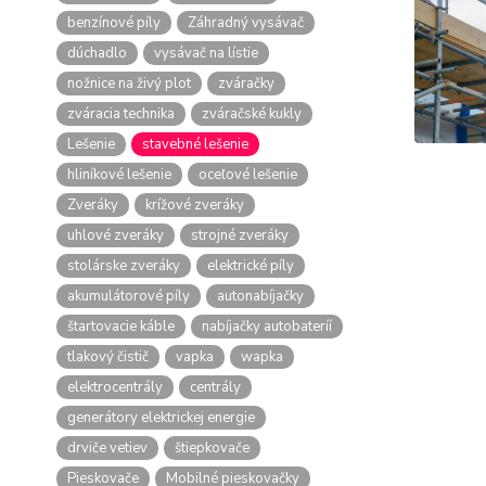
benzínové píly
Záhradný vysávač
dúchadlo
vysávač na lístie
nožnice na živý plot
zváračky
zváracia technika
zváračské kukly
Lešenie
stavebné lešenie
hliníkové lešenie
oceľové lešenie
Zveráky
krížové zveráky
uhlové zveráky
strojné zveráky
stolárske zveráky
elektrické píly
akumulátorové píly
autonabíjačky
štartovacie káble
nabíjačky autobateríí
tlakový čistič
vapka
wapka
elektrocentrály
centrály
generátory elektrickej energie
drviče vetiev
štiepkovače
Pieskovače
Mobilné pieskovačky