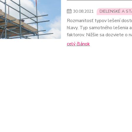
30
.
08
.
2021
DIELENSKÉ A S
Rozmanitosť typov lešení dostu
hlavy. Typ samotného lešenia a 
faktorov. Nižšie sa dozviete o na
celý článok