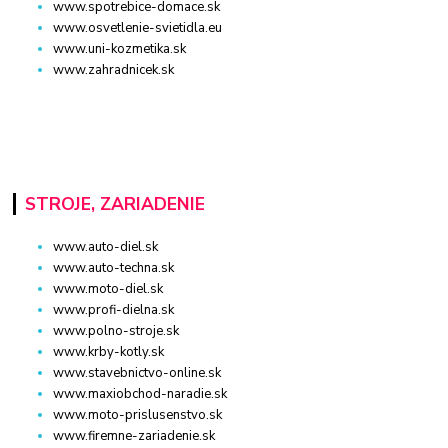
www.spotrebice-domace.sk
www.osvetlenie-svietidla.eu
www.uni-kozmetika.sk
www.zahradnicek.sk
STROJE, ZARIADENIE
www.auto-diel.sk
www.auto-techna.sk
www.moto-diel.sk
www.profi-dielna.sk
www.polno-stroje.sk
www.krby-kotly.sk
www.stavebnictvo-online.sk
www.maxiobchod-naradie.sk
www.moto-prislusenstvo.sk
www.firemne-zariadenie.sk