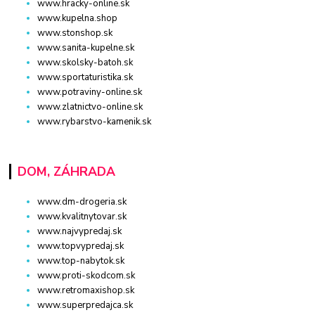
www.hracky-online.sk
www.kupelna.shop
www.stonshop.sk
www.sanita-kupelne.sk
www.skolsky-batoh.sk
www.sportaturistika.sk
www.potraviny-online.sk
www.zlatnictvo-online.sk
www.rybarstvo-kamenik.sk
DOM, ZÁHRADA
www.dm-drogeria.sk
www.kvalitnytovar.sk
www.najvypredaj.sk
www.topvypredaj.sk
www.top-nabytok.sk
www.proti-skodcom.sk
www.retromaxishop.sk
www.superpredajca.sk