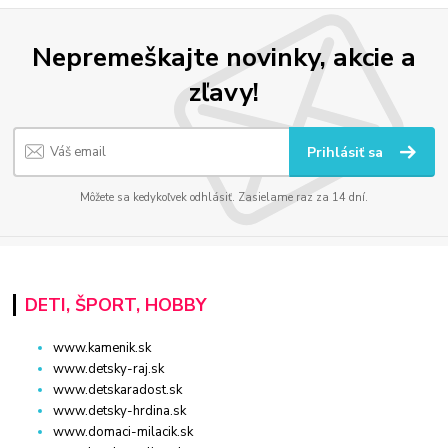
Nepremeškajte novinky, akcie a
zľavy!
Prihlásiť sa
Môžete sa kedykoľvek odhlásiť. Zasielame raz za 14 dní.
DETI, ŠPORT, HOBBY
www.kamenik.sk
www.detsky-raj.sk
www.detskaradost.sk
www.detsky-hrdina.sk
www.domaci-milacik.sk