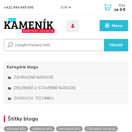
0
ks
EUR
+421 940 949 000
za
0 €
Menu
Hľadať
Kategórie blogu
ZÁHRADNÉ NÁRADIE
DIELENSKÉ A STAVEBNÉ NÁRADIE
ZVÁRACIA TECHNIKA
Štítky blogu
retazové píly
motorové píly
benzínové píly
Záhradný vysávač