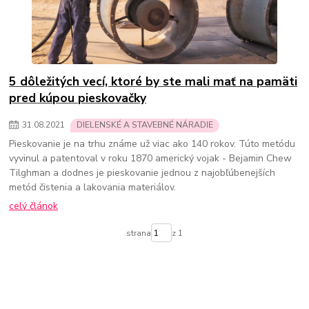
5 dôležitých vecí, ktoré by ste mali mať na pamäti
pred kúpou pieskovačky
31
.
08
.
2021
DIELENSKÉ A STAVEBNÉ NÁRADIE
Pieskovanie je na trhu známe už viac ako 140 rokov. Túto metódu
vyvinul a patentoval v roku 1870 americký vojak - Bejamin Chew
Tilghman a dodnes je pieskovanie jednou z najobľúbenejších
metód čistenia a lakovania materiálov.
celý článok
strana
z 1