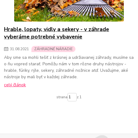
Hrable, lopaty, vidly a sekery - v záhrade
vyberáme potrebné vybavenie
31
.
08
.
2021
ZÁHRADNÉ NÁRADIE
Aby sme sa mohli tešiť z krásnej a udržiavanej záhrady, musíme sa
o ňu vopred starať. Pomôžu nám v tom rôzne druhy nástrojov -
hrable, fúriky, rýle, sekery, záhradné nožnice atď. Uvažujme, aké
nástroje by mali byť v každej záhrade.
celý článok
strana
z 1