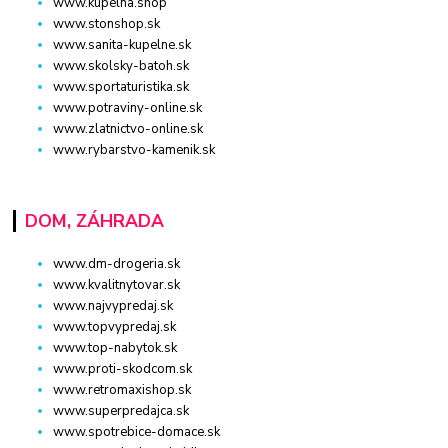
www.kupelna.shop
www.stonshop.sk
www.sanita-kupelne.sk
www.skolsky-batoh.sk
www.sportaturistika.sk
www.potraviny-online.sk
www.zlatnictvo-online.sk
www.rybarstvo-kamenik.sk
DOM, ZÁHRADA
www.dm-drogeria.sk
www.kvalitnytovar.sk
www.najvypredaj.sk
www.topvypredaj.sk
www.top-nabytok.sk
www.proti-skodcom.sk
www.retromaxishop.sk
www.superpredajca.sk
www.spotrebice-domace.sk