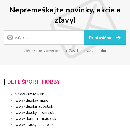
Nepremeškajte novinky, akcie a
zľavy!
Prihlásiť sa
Môžete sa kedykoľvek odhlásiť. Zasielame raz za 14 dní.
DETI, ŠPORT, HOBBY
www.kamenik.sk
www.detsky-raj.sk
www.detskaradost.sk
www.detsky-hrdina.sk
www.domaci-milacik.sk
www.hracky-online.sk