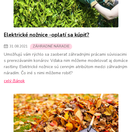
Elektrické nožnice -oplatí sa kúpiť?
31
.
08
.
2021
ZÁHRADNÉ NÁRADIE
Umožňujú vám rýchlo sa zaoberať záhradnými prácami súvisiacimi
s prerezávaním konárov. Vďaka nim môžeme modelovať aj domáce
rastliny. Elektrické nožnice sú cenným atribútom medzi záhradným
náradím. Čo iné s nimi môžeme robiť?
celý článok