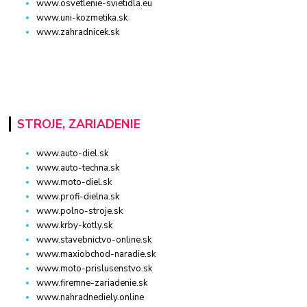
www.osvetlenie-svietidla.eu
www.uni-kozmetika.sk
www.zahradnicek.sk
STROJE, ZARIADENIE
www.auto-diel.sk
www.auto-techna.sk
www.moto-diel.sk
www.profi-dielna.sk
www.polno-stroje.sk
www.krby-kotly.sk
www.stavebnictvo-online.sk
www.maxiobchod-naradie.sk
www.moto-prislusenstvo.sk
www.firemne-zariadenie.sk
www.nahradnediely.online