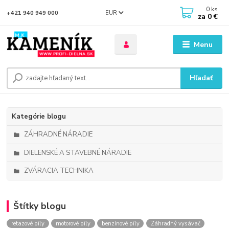
0
ks
EUR
+421 940 949 000
za
0 €
Menu
Hľadať
Kategórie blogu
ZÁHRADNÉ NÁRADIE
DIELENSKÉ A STAVEBNÉ NÁRADIE
ZVÁRACIA TECHNIKA
Štítky blogu
retazové píly
motorové píly
benzínové píly
Záhradný vysávač