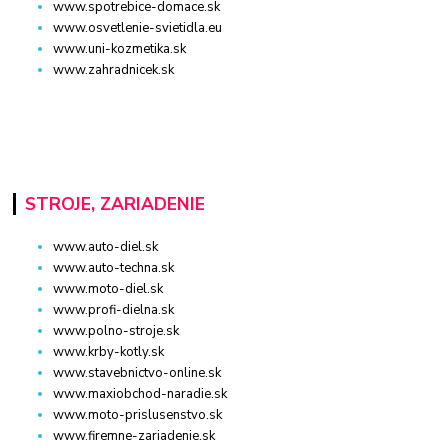
www.spotrebice-domace.sk
www.osvetlenie-svietidla.eu
www.uni-kozmetika.sk
www.zahradnicek.sk
STROJE, ZARIADENIE
www.auto-diel.sk
www.auto-techna.sk
www.moto-diel.sk
www.profi-dielna.sk
www.polno-stroje.sk
www.krby-kotly.sk
www.stavebnictvo-online.sk
www.maxiobchod-naradie.sk
www.moto-prislusenstvo.sk
www.firemne-zariadenie.sk