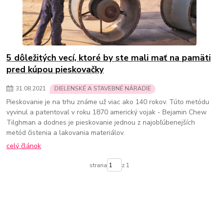
5 dôležitých vecí, ktoré by ste mali mať na pamäti
pred kúpou pieskovačky
31
.
08
.
2021
DIELENSKÉ A STAVEBNÉ NÁRADIE
Pieskovanie je na trhu známe už viac ako 140 rokov. Túto metódu
vyvinul a patentoval v roku 1870 americký vojak - Bejamin Chew
Tilghman a dodnes je pieskovanie jednou z najobľúbenejších
metód čistenia a lakovania materiálov.
celý článok
strana
z 1