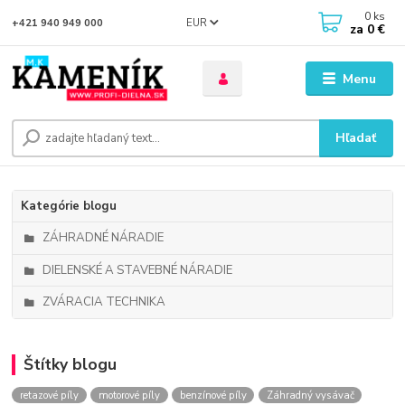
0
ks
EUR
+421 940 949 000
za
0 €
Menu
Hľadať
Kategórie blogu
ZÁHRADNÉ NÁRADIE
DIELENSKÉ A STAVEBNÉ NÁRADIE
ZVÁRACIA TECHNIKA
Štítky blogu
retazové píly
motorové píly
benzínové píly
Záhradný vysávač