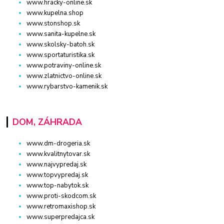
www.hracky-online.sk
www.kupelna.shop
www.stonshop.sk
www.sanita-kupelne.sk
www.skolsky-batoh.sk
www.sportaturistika.sk
www.potraviny-online.sk
www.zlatnictvo-online.sk
www.rybarstvo-kamenik.sk
DOM, ZÁHRADA
www.dm-drogeria.sk
www.kvalitnytovar.sk
www.najvypredaj.sk
www.topvypredaj.sk
www.top-nabytok.sk
www.proti-skodcom.sk
www.retromaxishop.sk
www.superpredajca.sk