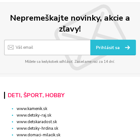
Nepremeškajte novinky, akcie a
zľavy!
Prihlásiť sa
Môžete sa kedykoľvek odhlásiť. Zasielame raz za 14 dní.
DETI, ŠPORT, HOBBY
www.kamenik.sk
www.detsky-raj.sk
www.detskaradost.sk
www.detsky-hrdina.sk
www.domaci-milacik.sk