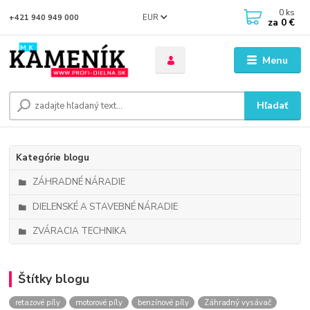
0
ks
EUR
+421 940 949 000
za
0 €
Menu
Hľadať
Kategórie blogu
ZÁHRADNÉ NÁRADIE
DIELENSKÉ A STAVEBNÉ NÁRADIE
ZVÁRACIA TECHNIKA
Štítky blogu
retazové píly
motorové píly
benzínové píly
Záhradný vysávač