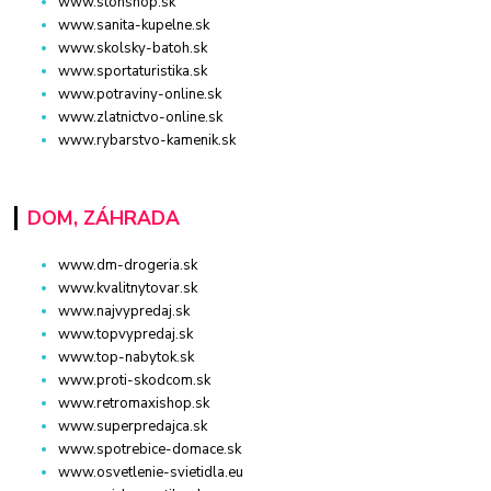
www.stonshop.sk
www.sanita-kupelne.sk
www.skolsky-batoh.sk
www.sportaturistika.sk
www.potraviny-online.sk
www.zlatnictvo-online.sk
www.rybarstvo-kamenik.sk
DOM, ZÁHRADA
www.dm-drogeria.sk
www.kvalitnytovar.sk
www.najvypredaj.sk
www.topvypredaj.sk
www.top-nabytok.sk
www.proti-skodcom.sk
www.retromaxishop.sk
www.superpredajca.sk
www.spotrebice-domace.sk
www.osvetlenie-svietidla.eu