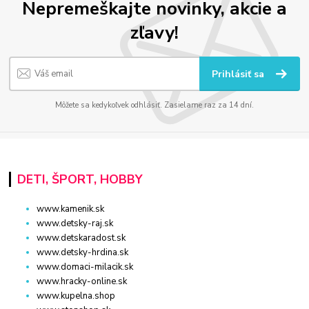
Nepremeškajte novinky, akcie a
zľavy!
Prihlásiť sa
Môžete sa kedykoľvek odhlásiť. Zasielame raz za 14 dní.
DETI, ŠPORT, HOBBY
www.kamenik.sk
www.detsky-raj.sk
www.detskaradost.sk
www.detsky-hrdina.sk
www.domaci-milacik.sk
www.hracky-online.sk
www.kupelna.shop