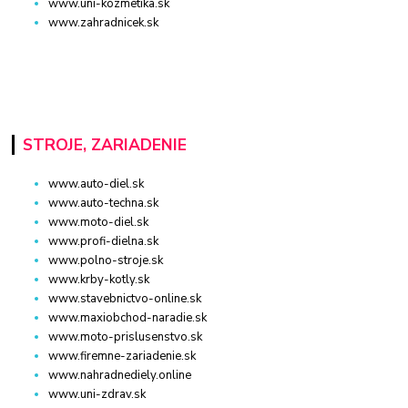
www.uni-kozmetika.sk
www.zahradnicek.sk
STROJE, ZARIADENIE
www.auto-diel.sk
www.auto-techna.sk
www.moto-diel.sk
www.profi-dielna.sk
www.polno-stroje.sk
www.krby-kotly.sk
www.stavebnictvo-online.sk
www.maxiobchod-naradie.sk
www.moto-prislusenstvo.sk
www.firemne-zariadenie.sk
www.nahradnediely.online
www.uni-zdrav.sk