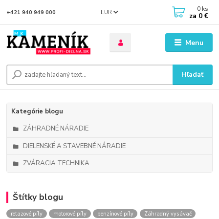
0
ks
EUR
+421 940 949 000
za
0 €
Menu
Hľadať
Kategórie blogu
ZÁHRADNÉ NÁRADIE
DIELENSKÉ A STAVEBNÉ NÁRADIE
ZVÁRACIA TECHNIKA
Štítky blogu
retazové píly
motorové píly
benzínové píly
Záhradný vysávač