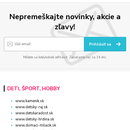
Nepremeškajte novinky, akcie a
zľavy!
Prihlásiť sa
Môžete sa kedykoľvek odhlásiť. Zasielame raz za 14 dní.
DETI, ŠPORT, HOBBY
www.kamenik.sk
www.detsky-raj.sk
www.detskaradost.sk
www.detsky-hrdina.sk
www.domaci-milacik.sk