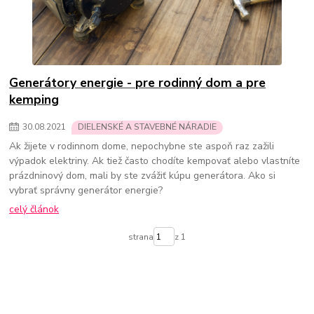
Generátory energie - pre rodinný dom a pre
kemping
30
.
08
.
2021
DIELENSKÉ A STAVEBNÉ NÁRADIE
Ak žijete v rodinnom dome, nepochybne ste aspoň raz zažili
výpadok elektriny. Ak tiež často chodíte kempovať alebo vlastníte
prázdninový dom, mali by ste zvážiť kúpu generátora. Ako si
vybrať správny generátor energie?
celý článok
strana
z 1