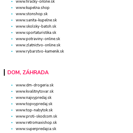
www.hracky-online.sk
www.kupelna.shop
www.stonshop.sk
www.sanita-kupelne.sk
www.skolsky-batoh.sk
www.sportaturistika.sk
www.potraviny-online.sk
www.zlatnictvo-online.sk
www.rybarstvo-kamenik.sk
DOM, ZÁHRADA
www.dm-drogeria.sk
www.kvalitnytovar.sk
www.najvypredaj.sk
www.topvypredaj.sk
www.top-nabytok.sk
www.proti-skodcom.sk
www.retromaxishop.sk
www.superpredajca.sk