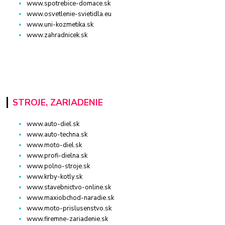
www.spotrebice-domace.sk
www.osvetlenie-svietidla.eu
www.uni-kozmetika.sk
www.zahradnicek.sk
STROJE, ZARIADENIE
www.auto-diel.sk
www.auto-techna.sk
www.moto-diel.sk
www.profi-dielna.sk
www.polno-stroje.sk
www.krby-kotly.sk
www.stavebnictvo-online.sk
www.maxiobchod-naradie.sk
www.moto-prislusenstvo.sk
www.firemne-zariadenie.sk