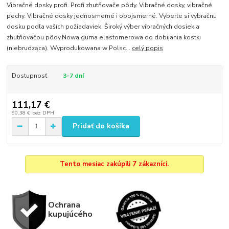
Vibračné dosky profi. Profi zhutňovače pôdy. Vibračné dosky, vibračné
pechy. Vibračné dosky jednosmerné i obojsmerné. Vyberte si vybračnu
dosku podľa vaších požiadaviek. Široký výber vibračných dosiek a
zhutňovačou pôdy.Nowa guma elastomerowa do dobijania kostki
(niebrudząca). Wyprodukowana w Polsc...
celý popis
Dostupnosť
3-7 dní
111,17 €
90,38 €
bez DPH
Pridať do košíka
Tento mesiac zakúpili 7 zákazníci.
Ochrana
kupujúcého