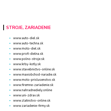
STROJE, ZARIADENIE
www.auto-diel.sk
www.auto-techna.sk
www.moto-diel.sk
www.profi-dielna.sk
www.polno-stroje.sk
www.krby-kotly.sk
www.stavebnictvo-online.sk
www.maxiobchod-naradie.sk
www.moto-prislusenstvo.sk
www.firemne-zariadenie.sk
www.nahradnediely.online
www.uni-zdrav.sk
www.zlatnictvo-online.sk
www.zariadenie-firmy.sk