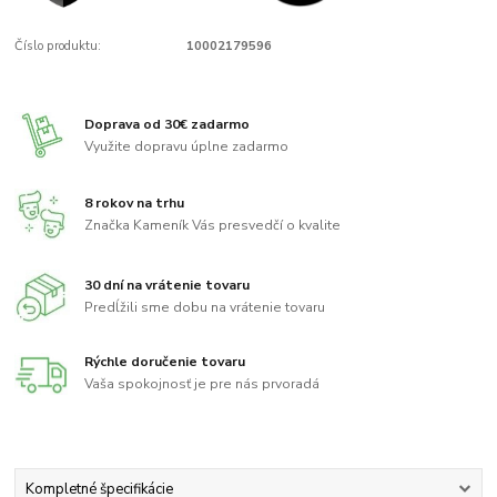
Číslo produktu:
10002179596
Doprava od 30€ zadarmo
Využite dopravu úplne zadarmo
8 rokov na trhu
Značka Kameník Vás presvedčí o kvalite
30 dní na vrátenie tovaru
Predĺžili sme dobu na vrátenie tovaru
Rýchle doručenie tovaru
Vaša spokojnosť je pre nás prvoradá
Kompletné špecifikácie