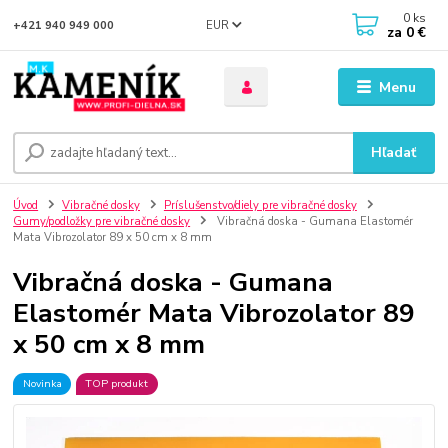
0
ks
EUR
+421 940 949 000
za
0 €
Menu
Hľadať
Úvod
Vibračné dosky
Príslušenstvo/diely pre vibračné dosky
Gumy/podložky pre vibračné dosky
Vibračná doska - Gumana Elastomér
Mata Vibrozolator 89 x 50 cm x 8 mm
Vibračná doska - Gumana
Elastomér Mata Vibrozolator 89
x 50 cm x 8 mm
Novinka
TOP produkt