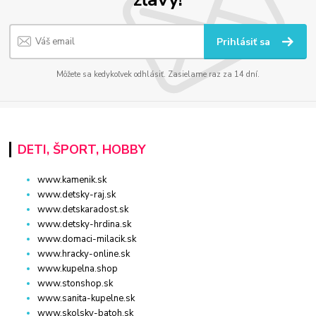
Prihlásiť sa
Môžete sa kedykoľvek odhlásiť. Zasielame raz za 14 dní.
DETI, ŠPORT, HOBBY
www.kamenik.sk
www.detsky-raj.sk
www.detskaradost.sk
www.detsky-hrdina.sk
www.domaci-milacik.sk
www.hracky-online.sk
www.kupelna.shop
www.stonshop.sk
www.sanita-kupelne.sk
www.skolsky-batoh.sk