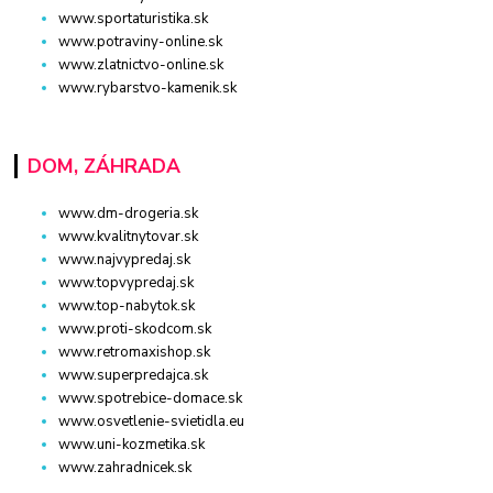
www.sportaturistika.sk
www.potraviny-online.sk
www.zlatnictvo-online.sk
www.rybarstvo-kamenik.sk
DOM, ZÁHRADA
www.dm-drogeria.sk
www.kvalitnytovar.sk
www.najvypredaj.sk
www.topvypredaj.sk
www.top-nabytok.sk
www.proti-skodcom.sk
www.retromaxishop.sk
www.superpredajca.sk
www.spotrebice-domace.sk
www.osvetlenie-svietidla.eu
www.uni-kozmetika.sk
www.zahradnicek.sk