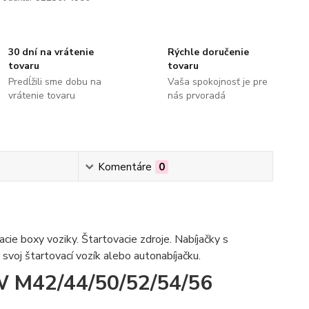
30 dní na vrátenie
Rýchle doručenie
tovaru
tovaru
Predĺžili sme dobu na
Vaša spokojnosť je pre
vrátenie tovaru
nás prvoradá
Komentáre
0
acie boxy voziky. Štartovacie zdroje. Nabíjačky s
svoj štartovací vozík alebo autonabíjačku.
MW M42/44/50/52/54/56