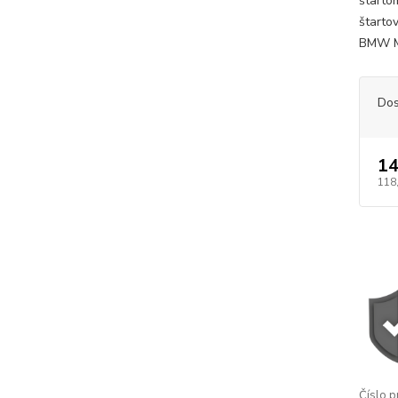
štartom
štarto
BMW M4
Dos
14
118
Číslo p