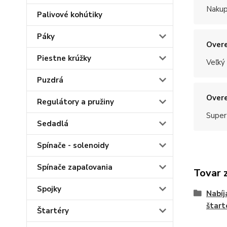
Nakup
Palivové kohútiky
Páky
Overe
Piestne krúžky
Veľký
Puzdrá
Overe
Regulátory a pružiny
Super
Sedadlá
Spínače - solenoidy
Spínače zapaľovania
Tovar 
Spojky
Nabíj
štart
Štartéry