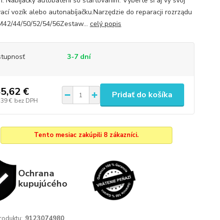
. Nabíjačky autobatérií so štartovaním. Vyberte si aj vy svoj
vací vozík alebo autonabíjačku.Narzędzie do reparacji rozrządu
2/44/50/52/54/56Zestaw...
celý popis
tupnosť
3-7 dní
5,62 €
Pridať do košíka
,39 €
bez DPH
Tento mesiac zakúpili 8 zákazníci.
Ochrana
kupujúcého
roduktu:
9123074980