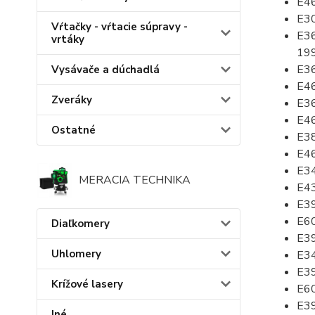
E4
E30
Vŕtačky - vŕtacie súpravy -
E36
vrtáky
199
E36
Vysávače a dúchadlá
E46
Zveráky
E36
E46
Ostatné
E38
E46
E34
MERACIA TECHNIKA
E43
E39
E60
Diaľkomery
E39
Uhlomery
E34
E39
Krížové lasery
E60
E39
Iné