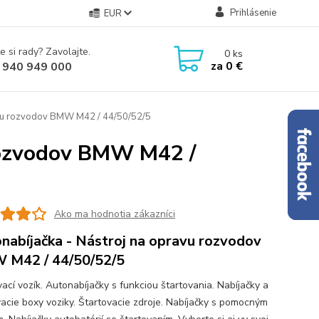
Prihlásenie
EUR
e si rady? Zavolajte.
0
ks
za
0 €
 940 949 000
avu rozvodov BMW M42 / 44/50/52/5
 rozvodov BMW M42 /
Ako ma hodnotia zákazníci
nabíjačka - Nástroj na opravu rozvodov
M42 / 44/50/52/5
ací vozík. Autonabíjačky s funkciou štartovania. Nabíjačky a
vacie boxy voziky. Štartovacie zdroje. Nabíjačky s pomocným