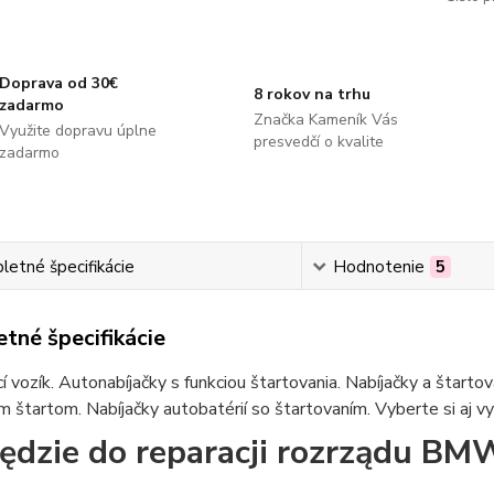
Doprava od 30€
8 rokov na trhu
zadarmo
Značka Kameník Vás
Využite dopravu úplne
presvedčí o kvalite
zadarmo
etné špecifikácie
Hodnotenie
5
tné špecifikácie
í vozík. Autonabíjačky s funkciou štartovania. Nabíjačky a štartov
štartom. Nabíjačky autobatérií so štartovaním. Vyberte si aj vy 
ędzie do reparacji rozrządu B