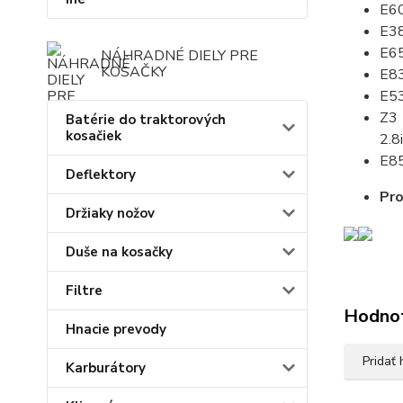
E60
E38
E65
NÁHRADNÉ DIELY PRE
KOSAČKY
E83
E53
Z3 
Batérie do traktorových
kosačiek
2.8
E85
Deflektory
Pr
Držiaky nožov
Duše na kosačky
Filtre
Hodno
Hnacie prevody
Pridať
Karburátory