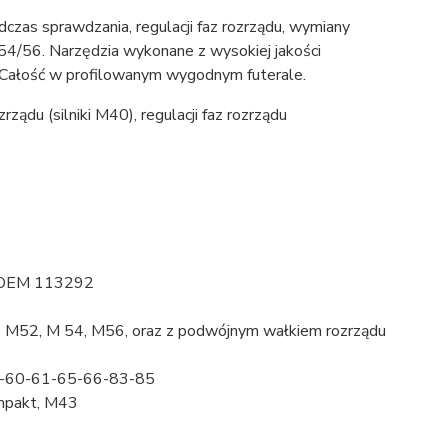
czas sprawdzania, regulacji faz rozrządu, wymiany
/56. Narzędzia wykonane z wysokiej jakości
. Całość w profilowanym wygodnym futerale.
ządu (silniki M40), regulacji faz rozrządu
y OEM 113292
, M52, M 54, M56, oraz z podwójnym wałkiem rozrządu
53-60-61-65-66-83-85
mpakt, M43