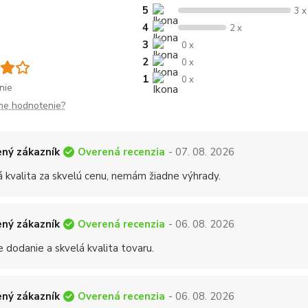
5
3 x
4
2 x
3
0 x
2
0 x
1
0 x
nie
me hodnotenie?
Overená recenzia
ný zákazník
- 07. 08. 2026
á kvalita za skvelú cenu, nemám žiadne výhrady.
Overená recenzia
ný zákazník
- 06. 08. 2026
 dodanie a skvelá kvalita tovaru.
Overená recenzia
ný zákazník
- 06. 08. 2026