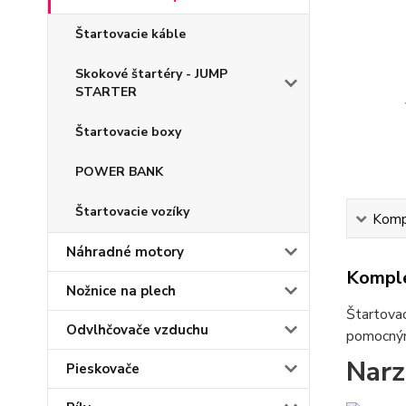
Štartovacie káble
Skokové štartéry - JUMP
STARTER
Štartovacie boxy
POWER BANK
Štartovacie vozíky
Kompl
Náhradné motory
Komple
Nožnice na plech
Štartovac
Odvlhčovače vzduchu
pomocným 
Narz
Pieskovače