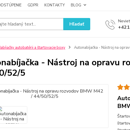
ODSTÚPENIE
GDPR
KONTAKTY
BLOG
Neviet
Hľadať
+421
abíjačky autobatérii a štartovacie boxy
Autonabíjačka - Nástroj na opr
nabíjačka - Nástroj na opravu
0/52/5
Auto
BMW 
Štartov
štarto