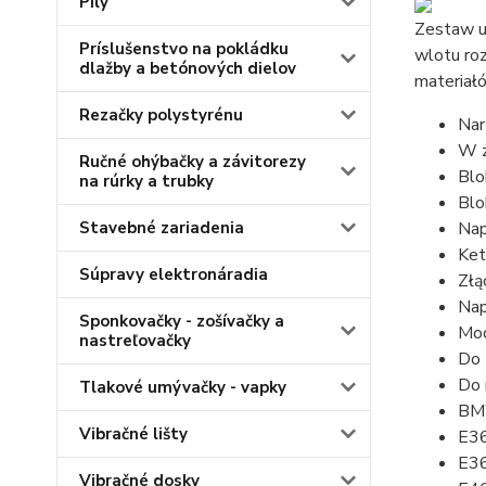
Píly
Zestaw un
Príslušenstvo na pokládku
wlotu ro
dlažby a betónových dielov
materiał
Rezačky polystyrénu
Nar
W z
Ručné ohýbačky a závitorezy
Blo
na rúrky a trubky
Bl
Stavebné zariadenia
Nap
Ket
Súpravy elektronáradia
Złą
Nap
Sponkovačky - zošívačky a
Mo
nastreľovačky
Do 
Do 
Tlakové umývačky - vapky
BMW
Vibračné lišty
E36
E3
Vibračné dosky