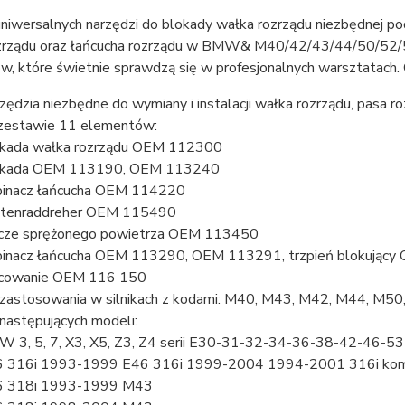
iwersalnych narzędzi do blokady wałka rozrządu niezbędnej pod
zrządu oraz łańcucha rozrządu w BMW& M40/42/43/44/50/52/54
ów, które świetnie sprawdzą się w profesjonalnych warsztatach
zędzia niezbędne do wymiany i instalacji wałka rozrządu, pasa rozr
estawie 11 elementów:
kada wałka rozrządu OEM 112300
okada OEM 113190, OEM 113240
inacz łańcucha OEM 114220
tenraddreher OEM 115490
cze sprężonego powietrza OEM 113450
inacz łańcucha OEM 113290, OEM 113291, trzpień blokując
cowanie OEM 116 150
zastosowania w silnikach z kodami: M40, M43, M42, M44, M50
następujących modeli:
 3, 5, 7, X3, X5, Z3, Z4 serii E30-31-32-34-36-38-42-46-
 316i 1993-1999 E46 316i 1999-2004 1994-2001 316i ko
6 318i 1993-1999 M43