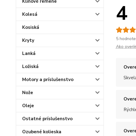
Klinové remene
4
Kolesá
Kosiská
5 hodnote
Kryty
Ako overí
Lanká
Ložiská
Overe
Skvel
Motory a príslušenstvo
Nože
Overe
Oleje
Rýchle
Ostatné príslušenstvo
Overe
Ozubené kolieska